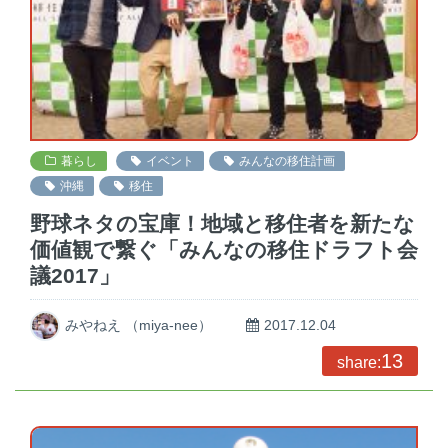
暮らし
イベント
みんなの移住計画
沖縄
移住
野球ネタの宝庫！地域と移住者を新たな
価値観で繋ぐ「みんなの移住ドラフト会
議2017」
みやねえ （miya-nee）
2017.12.04
13
share: