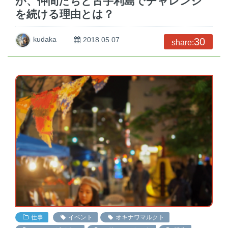
が、仲間たちと古宇利島でチャレンジ
を続ける理由とは？
kudaka
2018.05.07
30
share:
仕事
イベント
オキナワマルクト