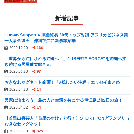
新着記事
Human Support × 津梁貿易 30代トップ対談 アフリカビジネス第
一人者金城氏、沖縄で共に新事業始動
2020.10.20
166
「世界から注目される沖縄へ！」”LIBERTY FORCE”を沖縄へ注
ぎ続ける照屋健太郎さん
2020.06.23
97
おきなわマグネット企画！「#残したい沖縄」エッセイまとめ
2020.04.23
14
民家に泊まろう！島の人と生活を共にする伊江島1泊2日の旅！
2020.04.02
14
【首里出身芸人「首里のすけ」と行く】SHURIPPONグランプリin
おきなわマグネット
2020.03.30
325