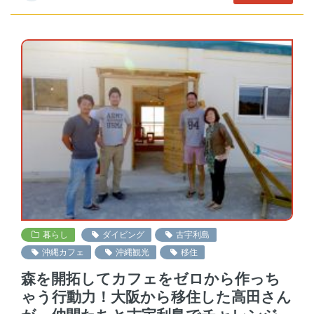
暮らし
ダイビング
古宇利島
沖縄カフェ
沖縄観光
移住
森を開拓してカフェをゼロから作っち
ゃう行動力！大阪から移住した高田さん