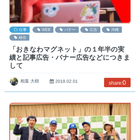
仕事
WEB
バナー
広告
沖縄
移住
「おきなわマグネット」の１年半の実
績と記事広告・バナー広告などにつきま
して
相葉 大樹
2018.02.01
0
share: