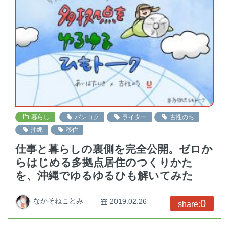
暮らし
バンコク
ライター
古性のち
沖縄
移住
仕事と暮らしの裏側を完全公開。ゼロか
らはじめる多拠点居住のつくりかた
を、沖縄でゆるゆるひも解いてみた
なかそねことみ
2019.02.26
0
share: