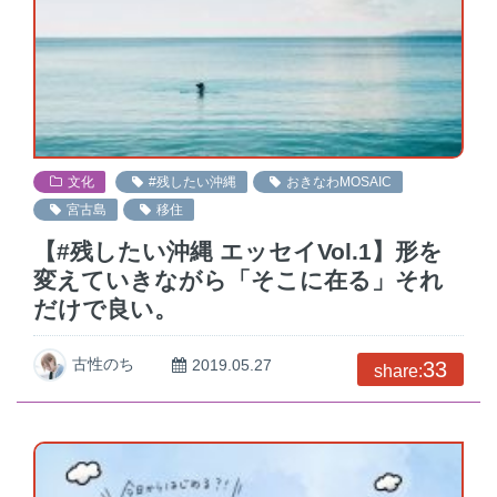
文化
#残したい沖縄
おきなわMOSAIC
宮古島
移住
【#残したい沖縄 エッセイVol.1】形を
変えていきながら「そこに在る」それ
だけで良い。
古性のち
2019.05.27
33
share: