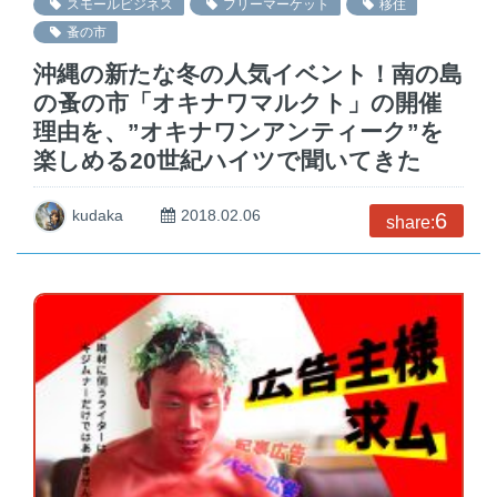
スモールビジネス
フリーマーケット
移住
蚤の市
沖縄の新たな冬の人気イベント！南の島
の蚤の市「オキナワマルクト」の開催
理由を、”オキナワンアンティーク”を
楽しめる20世紀ハイツで聞いてきた
kudaka
2018.02.06
6
share: