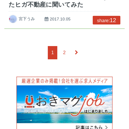
たヒガ不動産に聞いてみた
宮下うみ
2017.10.05
12
share:
1
2