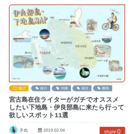
遊び
旅行
沖縄
移住
離島
宮古島在住ライターがガチでオススメ
したい下地島・伊良部島に来たら行って
欲しいスポット11選
きぬ
2019.02.04
0
share: