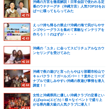
沖縄の方言を徹底解説！日常会話で使われる定
番のウチナーグチ（沖縄方言）人気TOP10をお
ばーに喋ってもらってみた
75
えっ!?持ち帰るの禁止!?沖縄の海で貝がらやサ
ンゴやシーグラスを集めて素敵なインテリアを
作ろう！！のはずが・・・・
43
沖縄の「ユタ」に会ってスピリチュアルなカウ
ンセリングを受けてみた
16
沖縄で夜の遊びと言ったらやはり那覇市松山で
キャバクラ！？ガールズバー！？意外とリーズ
ナブルで楽しみやすい沖縄の夜遊び事情を潜入
44
調査！！
女性と沖縄県民に優しい沖縄クラブの定番とい
えばepica(エピカ)！様々なイベントで盛り上
がる県内最大級の人気クラブに潜入！
17