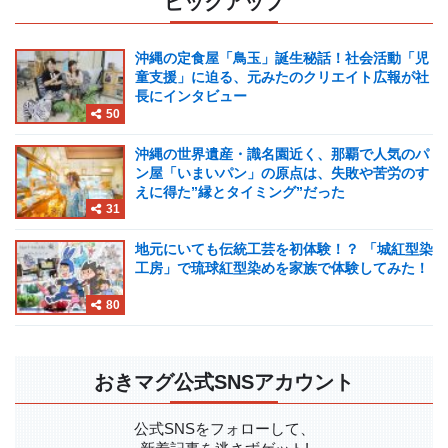
ピックアップ
沖縄の定食屋「鳥玉」誕生秘話！社会活動「児
童支援」に迫る、元みたのクリエイト広報が社
長にインタビュー
50
沖縄の世界遺産・識名園近く、那覇で人気のパ
ン屋「いまいパン」の原点は、失敗や苦労のす
えに得た”縁とタイミング”だった
31
地元にいても伝統工芸を初体験！？ 「城紅型染
工房」で琉球紅型染めを家族で体験してみた！
80
おきマグ公式SNSアカウント
公式SNSをフォローして、