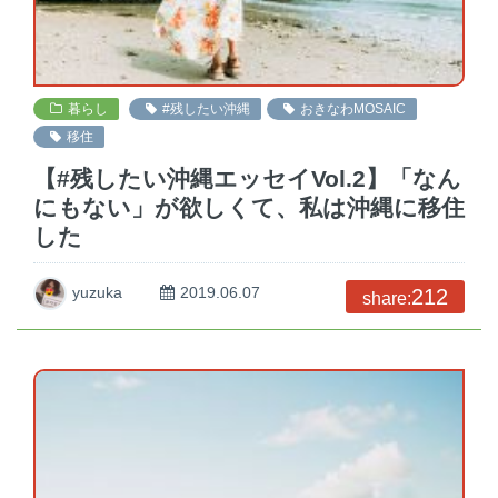
暮らし
#残したい沖縄
おきなわMOSAIC
移住
【#残したい沖縄エッセイVol.2】「なん
にもない」が欲しくて、私は沖縄に移住
した
yuzuka
2019.06.07
212
share: