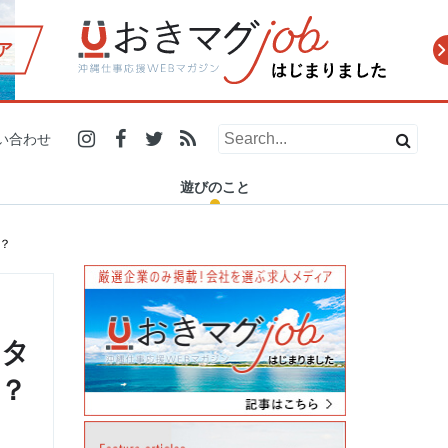
ア
2019.12.21
2019.10.31
2019.07.29
2019.12.13
2019.11.20
2019.10.10
2019.06.26
2019.11.27
人の温かさに触れたい人必
小学生で商品開発、高校生
地元にいても伝統工芸を初
「ダイビングの安全安心を
浦添市で24時間営業の「ナ
糸満市の電源カフェを探
【#残したい沖縄 エッセイ
マスターズ甲子園2019 2泊
い合わせ
見！愛と癒しがギュッと詰
で店舗オープン！県内で活
体験！？ 「城紅型染工房」
守りたい」ー 沖縄でSDO認
カハラストアー」が沖縄県
す！沖縄在住フリーランス
Vol.5】残していく沖縄の魅
3日密着レポート(沖縄県代
まった沖縄のイベ…
躍する学生起業家…
で琉球紅型染め…
証を普及させ…
民に愛される理…
がノマドスポットを…
力と、可…
表 浦添…
遊びのこと
？
スタ
？