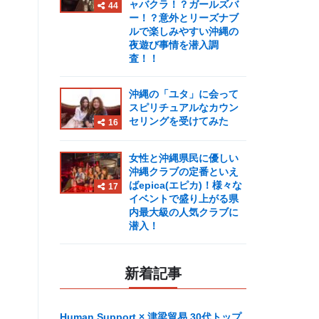
ャバクラ！？ガールズバ
44
ー！？意外とリーズナブ
ルで楽しみやすい沖縄の
夜遊び事情を潜入調
査！！
沖縄の「ユタ」に会って
スピリチュアルなカウン
セリングを受けてみた
16
女性と沖縄県民に優しい
沖縄クラブの定番といえ
ばepica(エピカ)！様々な
17
イベントで盛り上がる県
内最大級の人気クラブに
潜入！
新着記事
Human Support × 津梁貿易 30代トップ