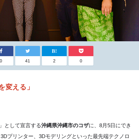
0
41
2
0
を変える」
」として宣言する
沖縄県沖縄市のコザ
に、8月5日にでき
。3Dプリンター、3Dモデリングといった最先端テクノロ