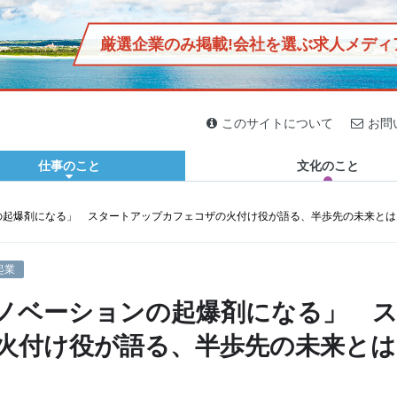
厳選企業のみ掲載!
会社を選ぶ求人メディ
2020.04.02
2020.03.16
2020.03.30
2019.12.29
2019.12.27
2019.11.13
2019.11.29
2019.12.25
ジン「おきなわマグネット」
民家に泊まろう！島の人と
偏愛は疲れた心にエネルギ
【首里出身芸人「首里のす
休日はサッカー観戦に行こ
2km圏内に20軒以上、石垣
沖縄の定食屋「鳥玉」誕生
【オニササって何？】石垣
沖縄の暮らしと自然を接続
このサイトについて
お問
生活を共にする伊江島1泊2
ーを与える。書店「ブンコ
け」と行く】SHURIPPON
う！沖縄のFC琉球ホームゲ
島に鮮魚店が多い謎！沖縄
秘話！社会活動「児童支
島のB級グルメ誕生秘話！
する “チルアウト”な空間
日の旅！
ノブンコ」が伝え…
グランプリ…
ーム体験記〜チ…
の離島で突撃…
援」に迫る、元みた…
オニササ発祥の知…
「GO OUT…
仕事のこと
文化のこと
の起爆剤になる」 スタートアップカフェコザの火付け役が語る、半歩先の未来とは
起業
ノベーションの起爆剤になる」 
火付け役が語る、半歩先の未来とは