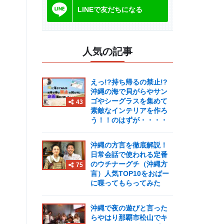
LINEで友だちになる
人気の記事
えっ!?持ち帰るの禁止!?
沖縄の海で貝がらやサン
ゴやシーグラスを集めて
43
素敵なインテリアを作ろ
う！！のはずが・・・・
沖縄の方言を徹底解説！
日常会話で使われる定番
のウチナーグチ（沖縄方
75
言）人気TOP10をおばー
に喋ってもらってみた
沖縄で夜の遊びと言った
らやはり那覇市松山でキ