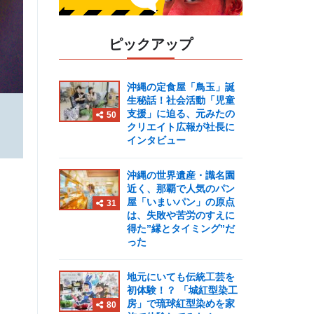
ピックアップ
沖縄の定食屋「鳥玉」誕
生秘話！社会活動「児童
支援」に迫る、元みたの
50
クリエイト広報が社長に
インタビュー
沖縄の世界遺産・識名園
近く、那覇で人気のパン
屋「いまいパン」の原点
31
は、失敗や苦労のすえに
得た”縁とタイミング”だ
った
地元にいても伝統工芸を
初体験！？ 「城紅型染工
房」で琉球紅型染めを家
80