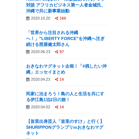
対談 アフリカビジネス第一人者金城氏、
沖縄で共に新事業始動
2020.10.20
166
「世界から注目される沖縄
へ！」”LIBERTY FORCE”を沖縄へ注ぎ
続ける照屋健太郎さん
2020.06.23
97
おきなわマグネット企画！「#残したい沖
縄」エッセイまとめ
2020.04.23
14
民家に泊まろう！島の人と生活を共にす
る伊江島1泊2日の旅！
2020.04.02
14
【首里出身芸人「首里のすけ」と行く】
SHURIPPONグランプリinおきなわマグ
ネット