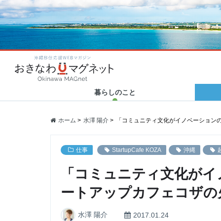
カテゴリ新着
カテゴリ新着
カテゴリ新着
カテゴリ新着
2020.06.23
2020.10.20
2020.04.23
2020.01.31
Category new
Category new
Category new
Category new
「世界から注目される沖縄
Human Support × 津梁貿
おきなわマグネット企画！
ハイサイ探偵団の新年会に
沖縄移住応援WEBマガ
へ！」”LIBERTY
易 30代トップ対談 アフ…
「#残したい沖縄」エッセイ
突撃リポート！ ～結成秘話
FORCE”を沖…
まとめ
から今後の野望…
暮らしのこと
ホーム
水澤 陽介
「コミュニティ文化がイノベーション
仕事
StartupCafe KOZA
沖縄
「コミュニティ文化がイ
ートアップカフェコザの
水澤 陽介
2017.01.24