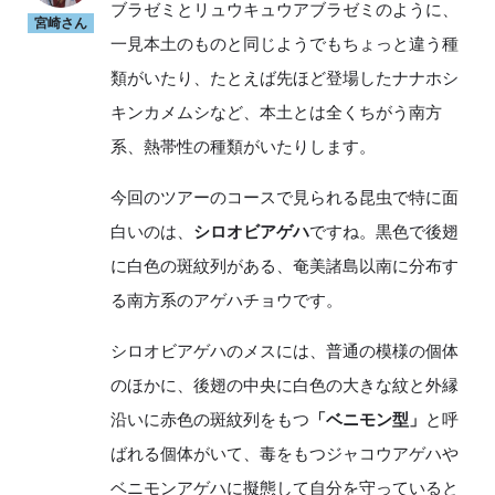
ブラゼミとリュウキュウアブラゼミのように、
宮崎さん
一見本土のものと同じようでもちょっと違う種
類がいたり、たとえば先ほど登場したナナホシ
キンカメムシなど、本土とは全くちがう南方
系、熱帯性の種類がいたりします。
今回のツアーのコースで見られる昆虫で特に面
白いのは、
シロオビアゲハ
ですね。黒色で後翅
に白色の斑紋列がある、奄美諸島以南に分布す
る南方系のアゲハチョウです。
シロオビアゲハのメスには、普通の模様の個体
のほかに、後翅の中央に白色の大きな紋と外縁
沿いに赤色の斑紋列をもつ
「ベニモン型」
と呼
ばれる個体がいて、毒をもつジャコウアゲハや
ベニモンアゲハに擬態して自分を守っていると