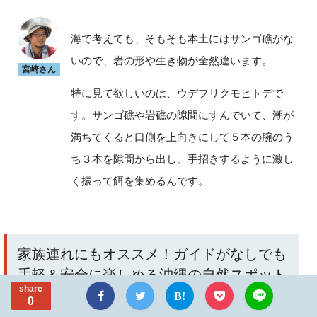
海で考えても、そもそも本土にはサンゴ礁がな
いので、岩の形や生き物が全然違います。
宮崎さん
特に見て欲しいのは、ウデフリクモヒトデで
す。サンゴ礁や岩礁の隙間にすんでいて、潮が
満ちてくると口側を上向きにして５本の腕のう
ち３本を隙間から出し、手招きするように激し
く振って餌を集めるんです。
家族連れにもオススメ！ガイドがなしでも
手軽＆安全に楽しめる沖縄の自然スポット
share
３選（森、サンゴ礁、マングローブ）
0