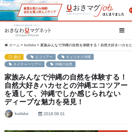
厳選企業のみ掲載!
会社を選ぶ求人メディア
沖縄移住応援WEBマガジン「お
ホーム
kudaka
家族みんなで沖縄の自然を体験する！自然大好きハカセ
遊び
エコツアー
キュリオス沖縄
ネイチャーツアー
沖縄の自然
家族みんなで沖縄の自然を体験する！
自然大好きハカセとの沖縄エコツアー
を通して、沖縄でしか感じられない
ディープな魅力を発見！
kudaka
2018.08.01