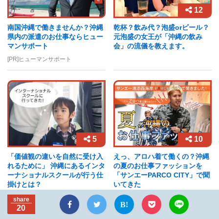
12
南国沖縄で働きませんか？沖縄
乾杯？飲み代？泡盛orビール？
県内の派遣のお仕事ならヒュー
元泡盛の女王が「沖縄の飲み
マンサポート
会」の流儀を教えます。
[PR]ヒューマンサポート
5
10
「価値観の違いを自然に受け入
えっ、アロハ着て働くの？沖縄
れるために」 沖縄にあるインタ
の夏のお仕事ファッションを
ーナショナルスクールが行う仕
「サンエーPARCO CITY」で聞
掛けとは？
いてきた
share
20