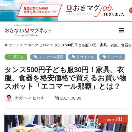
厳選企業のみ掲載!
会社を選ぶ求人メディア
沖縄移住応援WEBマガジン「お
ホーム
ナガハマ ヒロキ
タンス500円子ども服30円！家具、衣服、食
暮らし
エコマール那覇
リサイクル
リユース
タンス500円子ども服30円！家具、衣
服、食器を格安価格で買えるお買い物
スポット「エコマール那覇」とは？
ナガハマ ヒロキ
2017.05.09
20
share: