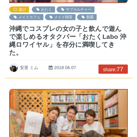
遊び
おたく
サブカルチャー
メイドカフェ
メイド喫茶
那覇
沖縄でコスプレの女の子と飲んで遊ん
で楽しめるオタクバー「おたくLabo 沖
縄ロワイヤル」を存分に満喫してき
た。
安里 ミム
2018.06.07
77
share: