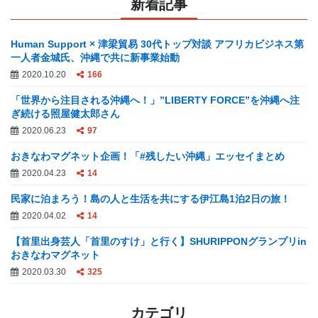
新着記事
Human Support × 津梁貿易 30代トップ対談 アフリカビジネス第
一人者金城氏、沖縄で共に新事業始動
2020.10.20
166
「世界から注目される沖縄へ！」”LIBERTY FORCE”を沖縄へ注
ぎ続ける照屋健太郎さん
2020.06.23
97
おきなわマグネット企画！「#残したい沖縄」エッセイまとめ
2020.04.23
14
民家に泊まろう！島の人と生活を共にする伊江島1泊2日の旅！
2020.04.02
14
【首里出身芸人「首里のすけ」と行く】SHURIPPONグランプリin
おきなわマグネット
2020.03.30
325
カテゴリ