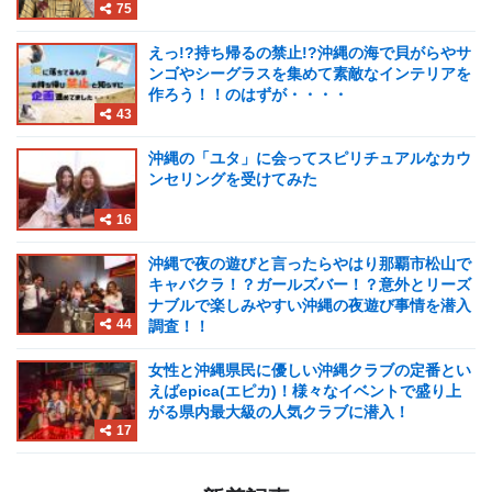
75
えっ!?持ち帰るの禁止!?沖縄の海で貝がらやサ
ンゴやシーグラスを集めて素敵なインテリアを
作ろう！！のはずが・・・・
43
沖縄の「ユタ」に会ってスピリチュアルなカウ
ンセリングを受けてみた
16
沖縄で夜の遊びと言ったらやはり那覇市松山で
キャバクラ！？ガールズバー！？意外とリーズ
ナブルで楽しみやすい沖縄の夜遊び事情を潜入
44
調査！！
女性と沖縄県民に優しい沖縄クラブの定番とい
えばepica(エピカ)！様々なイベントで盛り上
がる県内最大級の人気クラブに潜入！
17