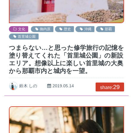
文化
御内原
歴史
沖縄
那覇
首里城公園
つまらない…と思った修学旅行の記憶を
塗り替えてくれた「首里城公園」の新設
エリア。想像以上に楽しい首里城の大奥
から那覇市内と城内を一望。
鈴木 しの
2019.05.14
29
share: