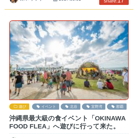
17
share:
遊び
イベント
北谷
宜野湾
那覇
沖縄県最大級の食イベント「OKINAWA
FOOD FLEA」へ遊びに行って来た。