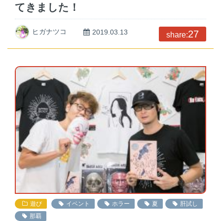
てきました！
ヒガナツコ
2019.03.13
27
share:
遊び
イベント
ホラー
夏
肝試し
那覇