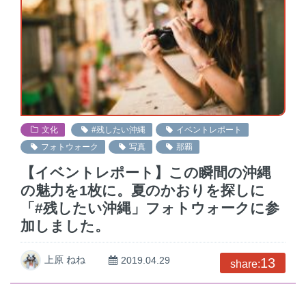
文化
#残したい沖縄
イベントレポート
フォトウォーク
写真
那覇
【イベントレポート】この瞬間の沖縄
の魅力を1枚に。夏のかおりを探しに
「#残したい沖縄」フォトウォークに参
加しました。
上原 ねね
2019.04.29
13
share: