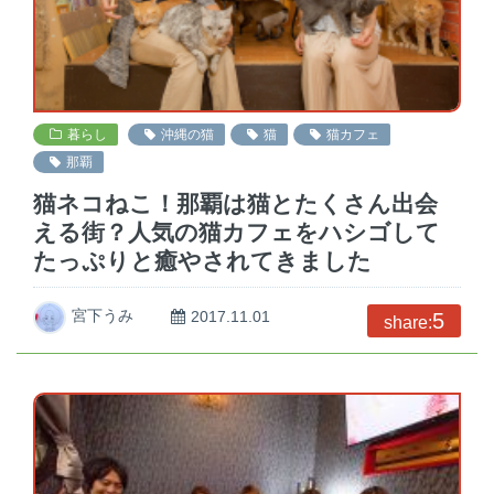
暮らし
沖縄の猫
猫
猫カフェ
那覇
猫ネコねこ！那覇は猫とたくさん出会
える街？人気の猫カフェをハシゴして
たっぷりと癒やされてきました
宮下うみ
2017.11.01
5
share: