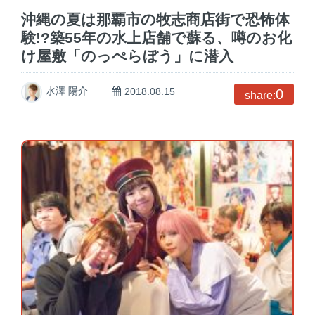
沖縄の夏は那覇市の牧志商店街で恐怖体
験!?築55年の水上店舗で蘇る、噂のお化
け屋敷「のっぺらぼう」に潜入
水澤 陽介
2018.08.15
0
share: