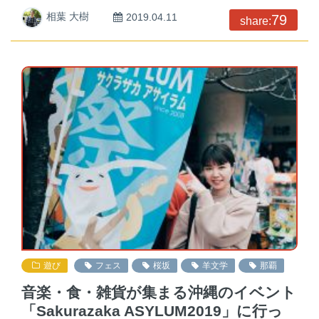
相葉 大樹
2019.04.11
79
share:
遊び
フェス
桜坂
羊文学
那覇
音楽・食・雑貨が集まる沖縄のイベント
「Sakurazaka ASYLUM2019」に行っ