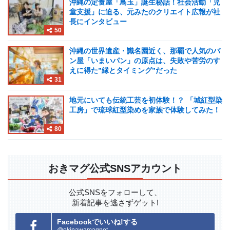
沖縄の定食屋「鳥玉」誕生秘話！社会活動「児
童支援」に迫る、元みたのクリエイト広報が社
長にインタビュー
50
沖縄の世界遺産・識名園近く、那覇で人気のパ
ン屋「いまいパン」の原点は、失敗や苦労のす
えに得た”縁とタイミング”だった
31
地元にいても伝統工芸を初体験！？ 「城紅型染
工房」で琉球紅型染めを家族で体験してみた！
80
おきマグ公式SNSアカウント
公式SNSをフォローして、
新着記事を逃さずゲット!
Facebookでいいね!する