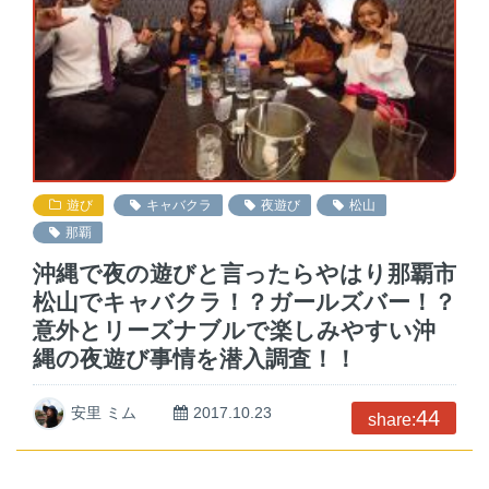
遊び
キャバクラ
夜遊び
松山
那覇
沖縄で夜の遊びと言ったらやはり那覇市
松山でキャバクラ！？ガールズバー！？
意外とリーズナブルで楽しみやすい沖
縄の夜遊び事情を潜入調査！！
安里 ミム
2017.10.23
44
share: