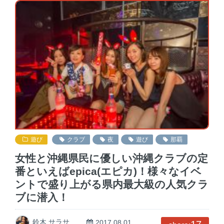
遊び
クラブ
夜
遊び
那覇
女性と沖縄県民に優しい沖縄クラブの定
番といえばepica(エピカ)！様々なイベ
ントで盛り上がる県内最大級の人気クラ
ブに潜入！
鈴木 サラサ
2017.08.01