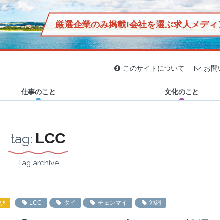
厳選企業のみ掲載!
会社を選ぶ求人メディ
2020.04.02
2020.03.16
2020.03.30
2019.12.29
2019.12.27
2019.11.13
2019.11.29
2019.12.25
ジン「おきなわマグネット」
民家に泊まろう！島の人と
偏愛は疲れた心にエネルギ
【首里出身芸人「首里のす
休日はサッカー観戦に行こ
2km圏内に20軒以上、石垣
沖縄の定食屋「鳥玉」誕生
【オニササって何？】石垣
沖縄の暮らしと自然を接続
このサイトについて
お問
生活を共にする伊江島1泊2
ーを与える。書店「ブンコ
け」と行く】SHURIPPON
う！沖縄のFC琉球ホームゲ
島に鮮魚店が多い謎！沖縄
秘話！社会活動「児童支
島のB級グルメ誕生秘話！
する “チルアウト”な空間
日の旅！
ノブンコ」が伝え…
グランプリ…
ーム体験記〜チ…
の離島で突撃…
援」に迫る、元みた…
オニササ発祥の知…
「GO OUT…
仕事のこと
文化のこと
LCC
tag:
Tag archive
び
LCC
タイ
チェンマイ
沖縄