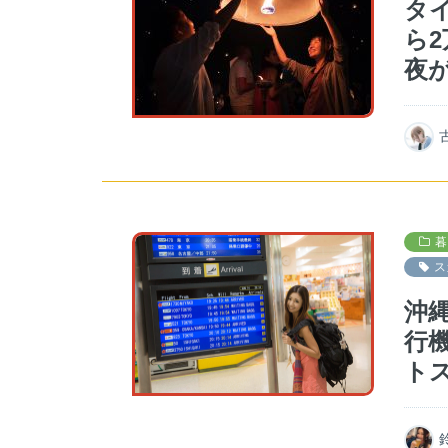
タ
ら
夜
暮
ス
沖
行
ト