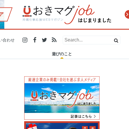
ア
2019.12.21
2019.10.31
2019.07.29
2019.12.13
2019.11.20
2019.10.10
2019.06.26
2019.11.27
人の温かさに触れたい人必
小学生で商品開発、高校生
地元にいても伝統工芸を初
「ダイビングの安全安心を
浦添市で24時間営業の「ナ
糸満市の電源カフェを探
【#残したい沖縄 エッセイ
マスターズ甲子園2019 2泊
い合わせ
見！愛と癒しがギュッと詰
で店舗オープン！県内で活
体験！？ 「城紅型染工房」
守りたい」ー 沖縄でSDO認
カハラストアー」が沖縄県
す！沖縄在住フリーランス
Vol.5】残していく沖縄の魅
3日密着レポート(沖縄県代
まった沖縄のイベ…
躍する学生起業家…
で琉球紅型染め…
証を普及させ…
民に愛される理…
がノマドスポットを…
力と、可…
表 浦添…
遊びのこと