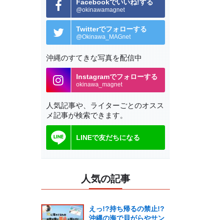
Facebookでいいね!する
@okinawamagnet
Twitterでフォローする
@Okinawa_MAGnet
沖縄のすてきな写真を配信中
Instagramでフォローする
okinawa_magnet
人気記事や、ライターごとの
オスス
メ記事が検索できます。
LINEで友だちになる
人気の記事
えっ!?持ち帰るの禁止!?
沖縄の海で貝がらやサン