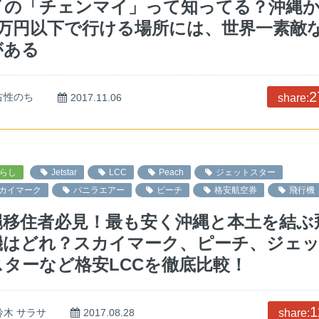
イの「チェンマイ」って知ってる？沖縄
2万円以下で行ける場所には、世界一素敵
がある
2
古性のち
2017.11.06
share:
らし
Jetstar
LCC
Peach
ジェットスター
カイマーク
バニラエアー
ピーチ
格安航空券
飛行機
縄移住者必見！最も安く沖縄と本土を結ぶ
機はどれ？スカイマーク、ピーチ、ジェ
スターなど格安LCCを徹底比較！
1
鈴木 サラサ
2017.08.28
share: