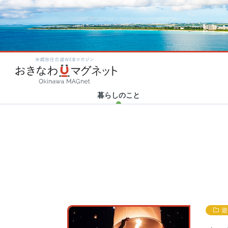
カテゴリ新着
カテゴリ新着
カテゴリ新着
カテゴリ新着
2020.06.23
2020.10.20
2020.04.23
2020.01.31
Category new
Category new
Category new
Category new
「世界から注目される沖縄
Human Support × 津梁貿
おきなわマグネット企画！
ハイサイ探偵団の新年会に
沖縄移住応援WEBマガ
へ！」”LIBERTY
易 30代トップ対談 アフ…
「#残したい沖縄」エッセイ
突撃リポート！ ～結成秘話
FORCE”を沖…
まとめ
から今後の野望…
暮らしのこと
遊