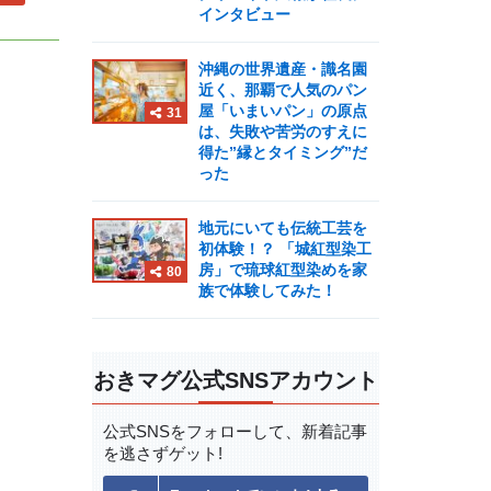
インタビュー
沖縄の世界遺産・識名園
近く、那覇で人気のパン
屋「いまいパン」の原点
31
は、失敗や苦労のすえに
得た”縁とタイミング”だ
った
地元にいても伝統工芸を
初体験！？ 「城紅型染工
房」で琉球紅型染めを家
80
族で体験してみた！
おきマグ公式SNSアカウント
公式SNSをフォローして、
新着記事
を逃さずゲット!