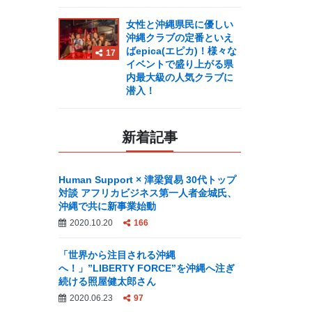
女性と沖縄県民に優しい
沖縄クラブの定番といえ
ばepica(エピカ)！様々な
17
イベントで盛り上がる県
内最大級の人気クラブに
潜入！
新着記事
Human Support × 津梁貿易 30代トップ
対談 アフリカビジネス第一人者金城氏、
沖縄で共に新事業始動
2020.10.20
166
「世界から注目される沖縄
へ！」”LIBERTY FORCE”を沖縄へ注ぎ
続ける照屋健太郎さん
2020.06.23
97