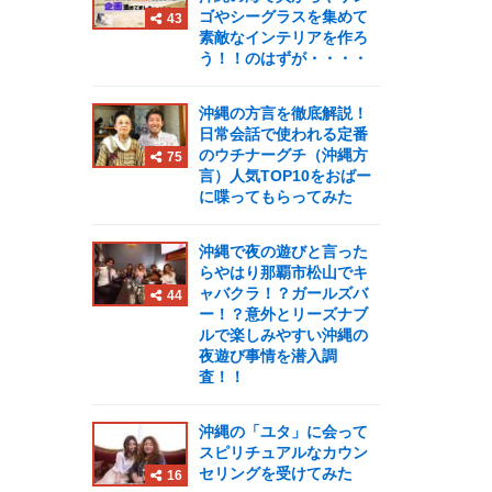
ゴやシーグラスを集めて
43
素敵なインテリアを作ろ
う！！のはずが・・・・
沖縄の方言を徹底解説！
日常会話で使われる定番
のウチナーグチ（沖縄方
75
言）人気TOP10をおばー
に喋ってもらってみた
沖縄で夜の遊びと言った
らやはり那覇市松山でキ
ャバクラ！？ガールズバ
44
ー！？意外とリーズナブ
ルで楽しみやすい沖縄の
夜遊び事情を潜入調
査！！
沖縄の「ユタ」に会って
スピリチュアルなカウン
セリングを受けてみた
16