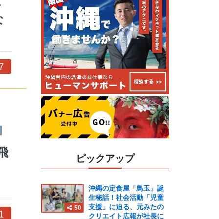
か
な
7
飛
ピックアップ
ッ
沖縄の定食屋「鳥玉」誕
生秘話！社会活動「児童
支援」に迫る、元みたの
50
1
クリエイト広報が社長に