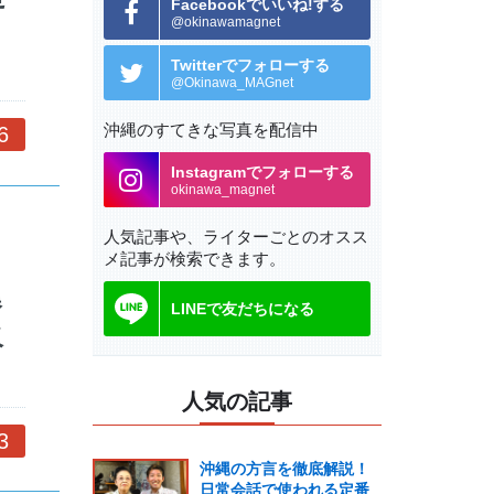
Facebookでいいね!する
@okinawamagnet
Twitterでフォローする
@Okinawa_MAGnet
沖縄のすてきな写真を配信中
6
Instagramでフォローする
okinawa_magnet
人気記事や、ライターごとの
オスス
メ記事が検索できます。
爆
LINEで友だちになる
火
人気の記事
3
沖縄の方言を徹底解説！
日常会話で使われる定番