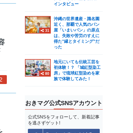
インタビュー
沖縄の世界遺産・識名園
近く、那覇で人気のパン
屋「いまいパン」の原点
31
は、失敗や苦労のすえに
容
得た”縁とタイミング”だ
った
が
地元にいても伝統工芸を
初体験！？ 「城紅型染工
房」で琉球紅型染めを家
80
2
族で体験してみた！
おきマグ公式SNSアカウント
公式SNSをフォローして、
新着記事
を逃さずゲット!
を