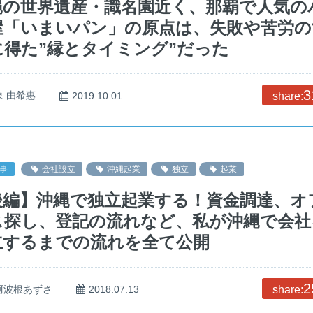
縄の世界遺産・識名園近く、那覇で人気の
屋「いまいパン」の原点は、失敗や苦労の
に得た”縁とタイミング”だった
3
東 由希惠
2019.10.01
share:
事
会社設立
沖縄起業
独立
起業
後編】沖縄で独立起業する！資金調達、オ
ス探し、登記の流れなど、私が沖縄で会社
立するまでの流れを全て公開
2
阿波根あずさ
2018.07.13
share: