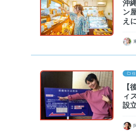
沖
ン
え
仕
【
ィ
設