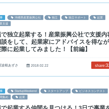
事
沖縄県産業振興公社
独立
独立サポート
起業
業支援
縄で独立起業する！産業振興公社で支援内
相談をして、起業家にアドバイスを得な
実際に起業してみました！【前編】
3
阿波根あずさ
2018.02.22
share:
事
StartupWeekend
スタートアップ
ビジネスコンテスト
間集め
起業
縄で起業する仲間を見つける！3日で事業