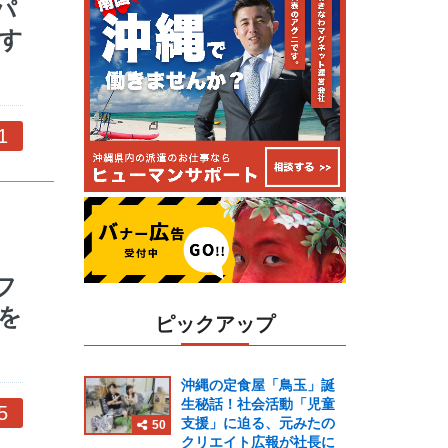
パ
す
1
フ
を
ピックアップ
沖縄の定食屋「鳥玉」誕
生秘話！社会活動「児童
5
支援」に迫る、元みたの
50
クリエイト広報が社長に