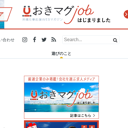
ア
2019.12.21
2019.10.31
2019.07.29
2019.12.13
2019.11.20
2019.10.10
2019.06.26
2019.11.27
人の温かさに触れたい人必
小学生で商品開発、高校生
地元にいても伝統工芸を初
「ダイビングの安全安心を
浦添市で24時間営業の「ナ
糸満市の電源カフェを探
【#残したい沖縄 エッセイ
マスターズ甲子園2019 2泊
い合わせ
見！愛と癒しがギュッと詰
で店舗オープン！県内で活
体験！？ 「城紅型染工房」
守りたい」ー 沖縄でSDO認
カハラストアー」が沖縄県
す！沖縄在住フリーランス
Vol.5】残していく沖縄の魅
3日密着レポート(沖縄県代
まった沖縄のイベ…
躍する学生起業家…
で琉球紅型染め…
証を普及させ…
民に愛される理…
がノマドスポットを…
力と、可…
表 浦添…
遊びのこと