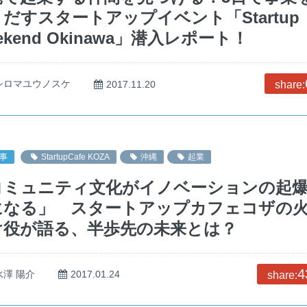
だすスタートアップイベント「Startup
ekend Okinawa」潜入レポート！
シロマユウノスケ
2017.11.20
share:
事
StartupCafe KOZA
沖縄
起業
コミュニティ文化がイノベーションの起
になる」 スタートアップカフェコザの
け役が語る、半歩先の未来とは？
4
水澤 陽介
2017.01.24
share: