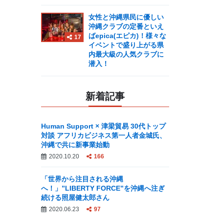
女性と沖縄県民に優しい
沖縄クラブの定番といえ
ばepica(エピカ)！様々な
17
イベントで盛り上がる県
内最大級の人気クラブに
潜入！
新着記事
Human Support × 津梁貿易 30代トップ
対談 アフリカビジネス第一人者金城氏、
沖縄で共に新事業始動
2020.10.20
166
「世界から注目される沖縄
へ！」”LIBERTY FORCE”を沖縄へ注ぎ
続ける照屋健太郎さん
2020.06.23
97