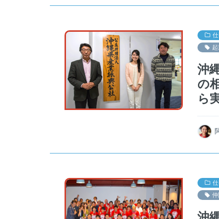
仕
起
沖
の
ら
仕
仲
沖