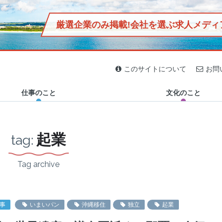
厳選企業のみ掲載!
会社を選ぶ求人メディ
2020.04.02
2020.03.16
2020.03.30
2019.12.29
2019.12.27
2019.11.13
2019.11.29
2019.12.25
ジン「おきなわマグネット」
民家に泊まろう！島の人と
偏愛は疲れた心にエネルギ
【首里出身芸人「首里のす
休日はサッカー観戦に行こ
2km圏内に20軒以上、石垣
沖縄の定食屋「鳥玉」誕生
【オニササって何？】石垣
沖縄の暮らしと自然を接続
このサイトについて
お問
生活を共にする伊江島1泊2
ーを与える。書店「ブンコ
け」と行く】SHURIPPON
う！沖縄のFC琉球ホームゲ
島に鮮魚店が多い謎！沖縄
秘話！社会活動「児童支
島のB級グルメ誕生秘話！
する “チルアウト”な空間
日の旅！
ノブンコ」が伝え…
グランプリ…
ーム体験記〜チ…
の離島で突撃…
援」に迫る、元みた…
オニササ発祥の知…
「GO OUT…
仕事のこと
文化のこと
起業
tag:
Tag archive
事
いまいパン
沖縄移住
独立
起業