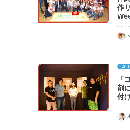
作り
We
仕
「
剤
付