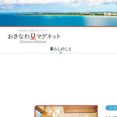
カテゴリ新着
カテゴリ新着
カテゴリ新着
カテゴリ新着
2020.06.23
2020.10.20
2020.04.23
2020.01.31
Category new
Category new
Category new
Category new
「世界から注目される沖縄
Human Support × 津梁貿
おきなわマグネット企画！
ハイサイ探偵団の新年会に
沖縄移住応援WEBマガ
へ！」”LIBERTY
易 30代トップ対談 アフ…
「#残したい沖縄」エッセイ
突撃リポート！ ～結成秘話
FORCE”を沖…
まとめ
から今後の野望…
暮らしのこと
仕