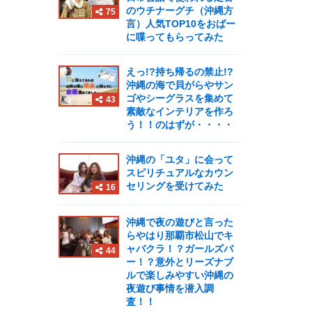
のウチナーグチ（沖縄方
75
言）人気TOP10をおばー
に喋ってもらってみた
えっ!?持ち帰るの禁止!?
沖縄の海で貝がらやサン
ゴやシーグラスを集めて
43
素敵なインテリアを作ろ
う！！のはずが・・・・
沖縄の「ユタ」に会って
スピリチュアルなカウン
セリングを受けてみた
16
沖縄で夜の遊びと言った
らやはり那覇市松山でキ
ャバクラ！？ガールズバ
44
ー！？意外とリーズナブ
ルで楽しみやすい沖縄の
夜遊び事情を潜入調
査！！