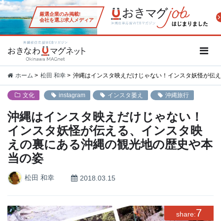
厳選企業のみ掲載!
会社を選ぶ求人メディア
沖縄移住応援WEBマガジン「お
ホーム
松田 和幸
沖縄はインスタ映えだけじゃない！インスタ妖怪が伝え
文化
instagram
インスタ萎え
沖縄旅行
沖縄はインスタ映えだけじゃない！
インスタ妖怪が伝える、インスタ映
えの裏にある沖縄の観光地の歴史や本
当の姿
松田 和幸
2018.03.15
7
share: