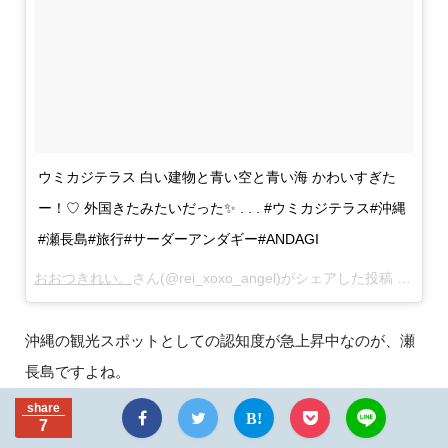
ウミカジテラス 白い建物と青い空と青い海 かわいすぎた
ー！♡ 外国きたみたいだった✨ . . . #ウミカジテラス#沖縄
#瀬長島#旅行#サーダーアンダギー#ANDAGI
おおつきれい。
さん(@rei_xoxo_angel)がシェアした投稿 –
3月 13
沖縄の観光スポットとしての認知度が急上昇中なのが、瀬
長島ですよね。
「
ウミカジテラス
」ができてからは、那覇付近の新たな観
share
7
光スポットとして観光客のみなさんにも人気のスポットで