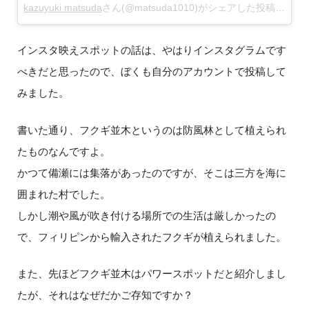
kazuyuki matsuda
さん(@matsuda1010)がシェアした投稿 –
3月 2
インスタ映えスポットの話は、やはりインスタグラムです
べきだと思ったので、ぼくも自分のアカウントで投稿して
みました。
書いた通り、フクギ並木というのは防風林として植えられ
たものなんですよ。
かつて備瀬には集落があったのですが、そこは三方を海に
囲まれた村でした。
しかし潮や風が吹き付ける場所での生活は厳しかったの
で、フィリピンから輸入されたフクギが植えられました。
また、先ほどフクギ並木はパワースポットだと紹介しまし
たが、それはなぜだかご存知ですか？