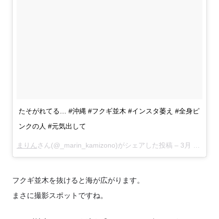
たそがれてる… #沖縄 #フクギ並木 #インスタ萎え #全身ピ
ンクの人 #元気出して
まりん
さん(@_marin_kamizono)がシェアした投稿 –
3月 7, 2018 at 9:57午前 PST
フクギ並木を抜けると海が広がります。
まさに撮影スポットですね。