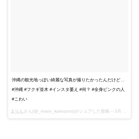
沖縄の観光地っぽい綺麗な写真が撮りたかったんだけど…
#沖縄 #フクギ並木 #インスタ萎え #何？ #全身ピンクの人
#こわい
まりん
さん(@_marin_kamizono)がシェアした投稿 –
3月 7, 2018 at 10:03午前 PST