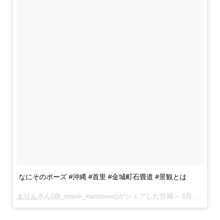
なにそのポーズ #沖縄 #首里 #金城町石畳道 #景観とは
まりん
さん(@_marin_kamizono)がシェアした投稿 –
3月 7, 2018 at 9:50午前 PST