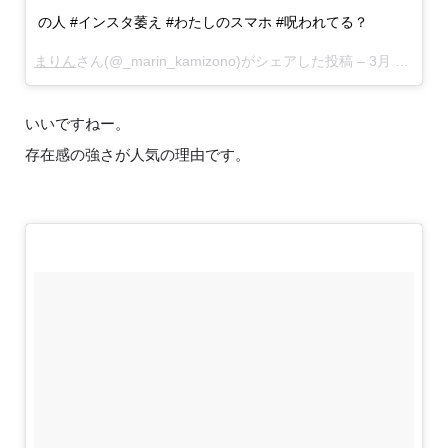
の人 #インスタ萎え #わたしのスマホ #呪われてる？
まりん
さん(@_marin_kamizono)がシェアした投稿 –
3月 7, 2018 at 10:00午前 PST
いいですねー。
存在感の強さが人気の理由です。