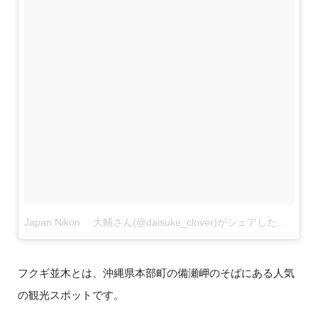
Japan Nikon 大輔さん(@daisuke_clover)がシェアした投稿
–
1
フクギ並木とは、沖縄県本部町の備瀬岬のそばにある人気
の観光スポットです。