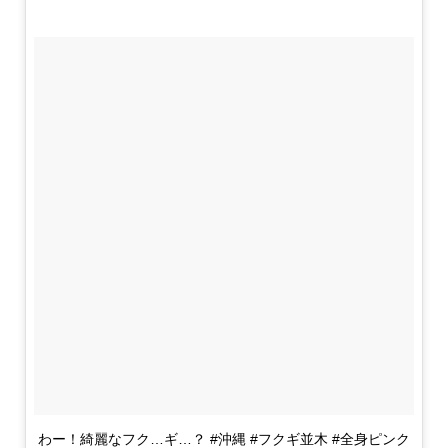
わー！綺麗なフク…ギ…？ #沖縄 #フクギ並木 #全身ピンク