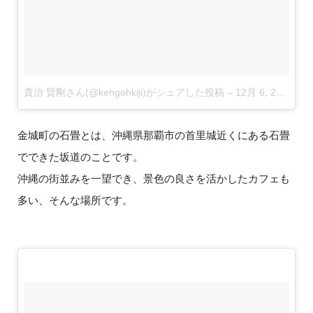
貴治 賢剛さん(@kengohkiji)がシェアした投稿
–
12月 6, 2017 at 1:33午前 PST
金城町の石畳とは、沖縄県那覇市の首里城近くにある石畳
でできた坂道のことです。
沖縄の街並みを一望でき、景色の良さを活かしたカフェも
多い、そんな場所です。