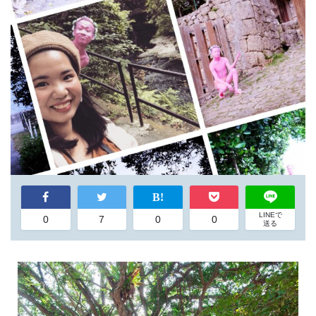
LINEで
0
7
0
0
送る