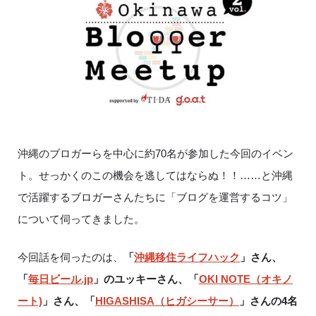
沖縄のブロガーらを中心に約
70
名が参加した今回のイベン
ト。せっかくのこの機会を逃してはならぬ！！……と沖縄
で活躍するブロガーさんたちに「ブログを運営するコツ」
について伺ってきました。
今回話を伺ったのは、
「
沖縄移住ライフハック
」さん、
「
毎日ビール.jp
」のユッキーさん、「
OKI NOTE（オキノ
ート)
」さん、「
HIGASHISA（ヒガシーサー）
」さんの4名