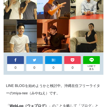
LINEで
0
0
0
0
送る
LINE BLOGを始めようかと検討中。沖縄在住フリーライタ
ーの
miya-nee
（みやねえ）です。
「
WebLog（ウェブログ）
」のことを略して「ブログ」と