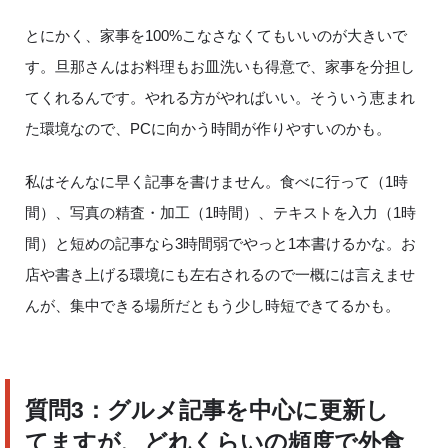
とにかく、家事を
100%
こなさなくてもいいのが大きいで
す。旦那さんはお料理もお皿洗いも得意で、家事を分担し
てくれるんです。やれる方がやればいい。そういう恵まれ
た環境なので、
PC
に向かう時間が作りやすいのかも。
私はそんなに早く記事を書けません。食べに行って（
1
時
間）、写真の精査・加工（
1
時間）、テキストを入力（
1
時
間）と短めの記事なら
3
時間弱でやっと
1
本書けるかな。お
店や書き上げる環境にも左右されるので一概には言えませ
んが、集中できる場所だともう少し時短できてるかも。
質問
3
：グルメ記事を中心に更新し
てますが、どれくらいの頻度で外食