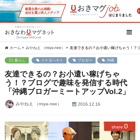
厳選企業のみ掲載!
会社を選ぶ求人メディア
沖縄移住応援WEBマガジン「お
ホーム
みやねえ （miya-nee）
友達できるの？お小遣い稼げちゃう！？ブ
暮らし
イケダハヤト
ブロガー
沖縄
友達できるの？お小遣い稼げちゃ
う！？ブログで趣味を発信する時代
「沖縄ブロガーミートアップVol.2」
みやねえ （miya-nee）
2016.12.16
0
share: