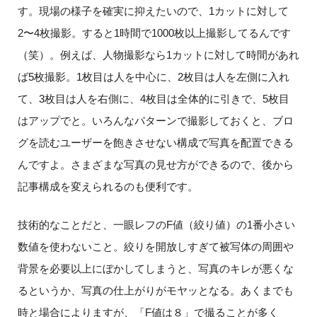
す。現場の様子を確実に抑えたいので、
1
カットに対して
2
〜
4
枚撮影。すると
1
時間で
1000
枚以上撮影してるんです
（笑）。例えば、人物撮影なら
1
カットに対して時間があれ
ば
5
枚撮影。
1
枚目は人を中心に、
2
枚目は人を左側に入れ
て、
3
枚目は人を右側に、
4
枚目は全体的に引きで、
5
枚目
はアップでと。いろんなパターンで撮影しておくと、ブロ
グを読むユーザーを飽きさせない構成で写真を配置できる
んですよ。さまざまな写真の見せ方ができるので、後から
記事構成を変えられるのも便利です。
技術的なことだと、一眼レフの
F
値（絞り値）の
1
番小さい
数値を使わないこと。絞りを開放しすぎて被写体の周囲や
背景を必要以上にぼかしてしまうと、写真のキレが悪くな
るというか、写真の仕上がりがモヤッとなる。あくまでも
時と場合によりますが、「
F
値は８」で撮ることが多く