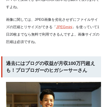
すよね。
画像に関しては、
JPEG
画像を劣化させずにファイルサイ
ズの圧縮とリサイズができる「
JPEGmini
」を使っていて
1
日
20
枚までなら無料で利用できるんですよ。画像サイズの
圧縮は必須ですね。
過去にはブログの収益が月収
100
万円超え
も！プロブロガーのヒガシーサーさん