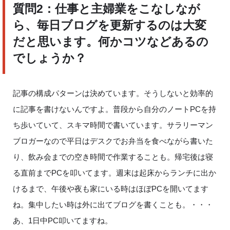
質問
2
：仕事と主婦業をこなしなが
ら、毎日ブログを更新するのは大変
だと思います。何かコツなどあるの
でしょうか？
記事の構成パターンは決めています。そうしないと効率的
に記事を書けないんですよ。普段から自分のノート
PC
を持
ち歩いていて、スキマ時間で書いています。サラリーマン
ブロガーなので平日はデスクでお弁当を食べながら書いた
り、飲み会までの空き時間で作業することも。帰宅後は寝
る直前まで
PC
を叩いてます。週末は起床からランチに出か
けるまで、午後や夜も家にいる時はほぼ
PC
を開いてます
ね。集中したい時は外に出てブログを書くことも。・・・
あ、
1
日中
PC
叩いてますね。