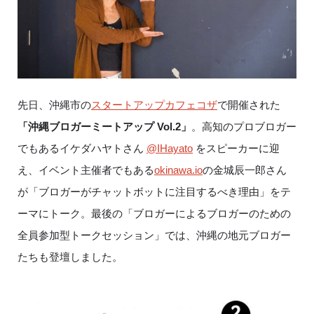
先日、沖縄市の
スタートアップカフェコザ
で開催された
「沖縄ブロガーミートアップ Vol.2」
。高知のプロブロガー
でもあるイケダハヤトさん
@IHayato
をスピーカーに迎
え、イベント主催者でもある
okinawa.io
の金城辰一郎さん
が「ブロガーがチャットボットに注目するべき理由」をテ
ーマにトーク。最後の「ブロガーによるブロガーのための
全員参加型トークセッション」では、沖縄の地元ブロガー
たちも登壇しました。