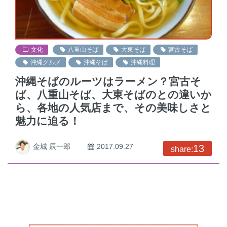
文化
八重山そば
大東そば
宮古そば
沖縄グルメ
沖縄そば
沖縄料理
沖縄そばのルーツはラーメン？宮古そ
ば、八重山そば、大東そばのとの違いか
ら、各地の人気店まで、その美味しさと
魅力に迫る！
金城 辰一郎
2017.09.27
13
share: