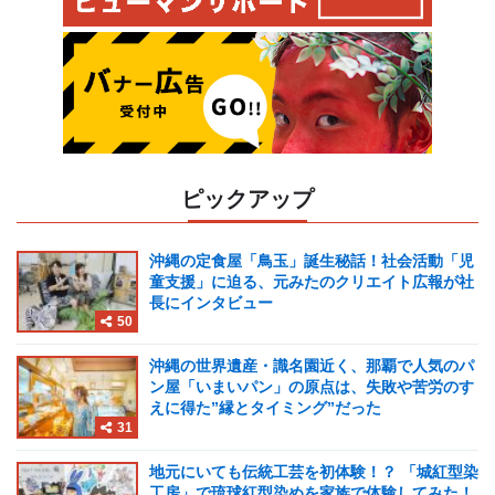
ピックアップ
沖縄の定食屋「鳥玉」誕生秘話！社会活動「児
童支援」に迫る、元みたのクリエイト広報が社
長にインタビュー
50
沖縄の世界遺産・識名園近く、那覇で人気のパ
ン屋「いまいパン」の原点は、失敗や苦労のす
えに得た”縁とタイミング”だった
31
地元にいても伝統工芸を初体験！？ 「城紅型染
工房」で琉球紅型染めを家族で体験してみた！