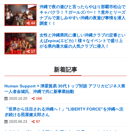
沖縄で夜の遊びと言ったらやはり那覇市松山で
キャバクラ！？ガールズバー！？意外とリーズ
ナブルで楽しみやすい沖縄の夜遊び事情を潜入
44
調査！！
女性と沖縄県民に優しい沖縄クラブの定番とい
えばepica(エピカ)！様々なイベントで盛り上
がる県内最大級の人気クラブに潜入！
17
新着記事
Human Support × 津梁貿易 30代トップ対談 アフリカビジネス第
一人者金城氏、沖縄で共に新事業始動
2020.10.20
166
「世界から注目される沖縄へ！」”LIBERTY FORCE”を沖縄へ注
ぎ続ける照屋健太郎さん
2020.06.23
97