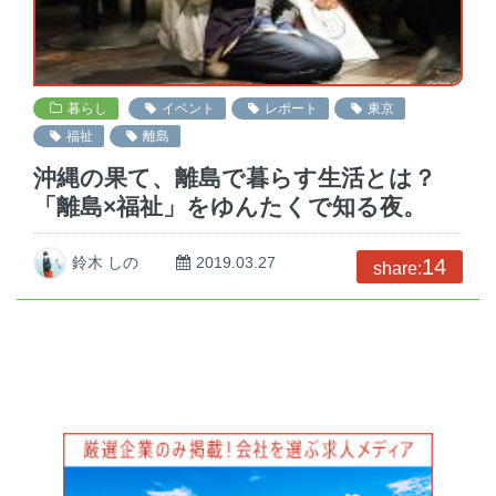
暮らし
イベント
レポート
東京
福祉
離島
沖縄の果て、離島で暮らす生活とは？
「離島×福祉」をゆんたくで知る夜。
鈴木 しの
2019.03.27
14
share: