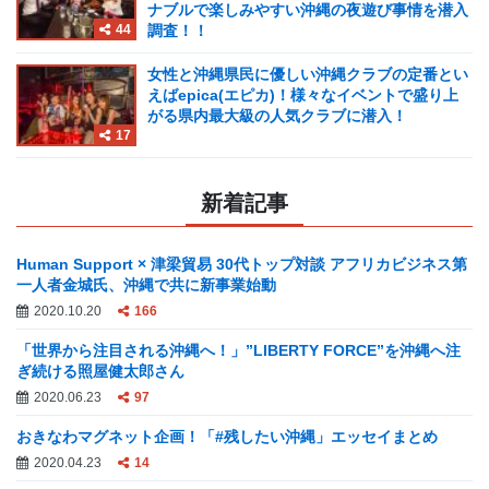
ナブルで楽しみやすい沖縄の夜遊び事情を潜入
44
調査！！
女性と沖縄県民に優しい沖縄クラブの定番とい
えばepica(エピカ)！様々なイベントで盛り上
がる県内最大級の人気クラブに潜入！
17
新着記事
Human Support × 津梁貿易 30代トップ対談 アフリカビジネス第
一人者金城氏、沖縄で共に新事業始動
2020.10.20
166
「世界から注目される沖縄へ！」”LIBERTY FORCE”を沖縄へ注
ぎ続ける照屋健太郎さん
2020.06.23
97
おきなわマグネット企画！「#残したい沖縄」エッセイまとめ
2020.04.23
14