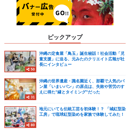
ピックアップ
沖縄の定食屋「鳥玉」誕生秘話！社会活動「児
童支援」に迫る、元みたのクリエイト広報が社
長にインタビュー
50
沖縄の世界遺産・識名園近く、那覇で人気のパ
ン屋「いまいパン」の原点は、失敗や苦労のす
えに得た”縁とタイミング”だった
31
地元にいても伝統工芸を初体験！？ 「城紅型染
工房」で琉球紅型染めを家族で体験してみた！
80