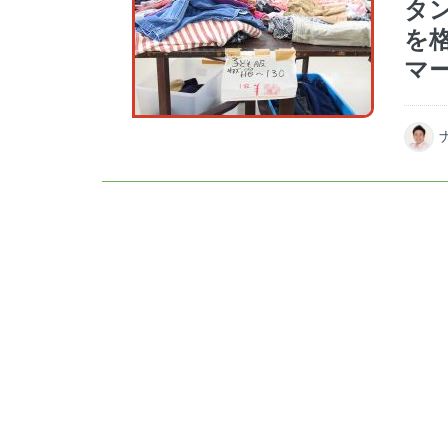
タ
を
マ