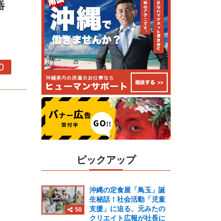
器
コ
0
ピックアップ
沖縄の定食屋「鳥玉」誕
生秘話！社会活動「児童
支援」に迫る、元みたの
50
クリエイト広報が社長に