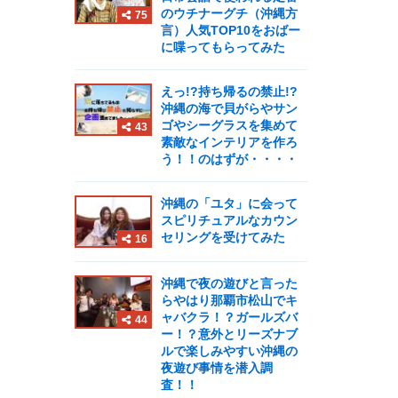
のウチナーグチ（沖縄方
75
言）人気TOP10をおばー
に喋ってもらってみた
えっ!?持ち帰るの禁止!?
沖縄の海で貝がらやサン
ゴやシーグラスを集めて
43
素敵なインテリアを作ろ
う！！のはずが・・・・
沖縄の「ユタ」に会って
スピリチュアルなカウン
セリングを受けてみた
16
沖縄で夜の遊びと言った
らやはり那覇市松山でキ
ャバクラ！？ガールズバ
44
ー！？意外とリーズナブ
ルで楽しみやすい沖縄の
夜遊び事情を潜入調
査！！