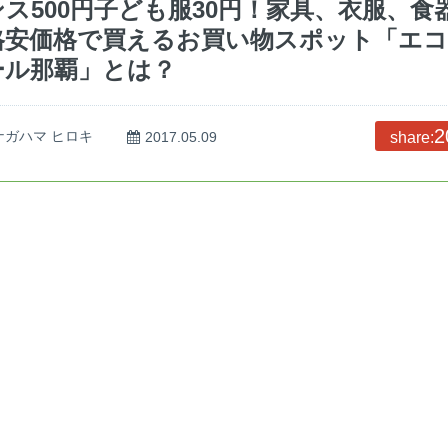
ンス500円子ども服30円！家具、衣服、食
格安価格で買えるお買い物スポット「エ
ール那覇」とは？
2
ナガハマ ヒロキ
2017.05.09
share: