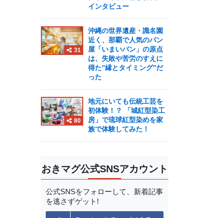
インタビュー
沖縄の世界遺産・識名園
近く、那覇で人気のパン
屋「いまいパン」の原点
31
は、失敗や苦労のすえに
得た”縁とタイミング”だ
った
地元にいても伝統工芸を
初体験！？ 「城紅型染工
房」で琉球紅型染めを家
80
族で体験してみた！
おきマグ公式SNSアカウント
公式SNSをフォローして、
新着記事
を逃さずゲット!