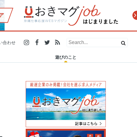
ア
2019.12.21
2019.10.31
2019.07.29
2019.12.13
2019.11.20
2019.10.10
2019.06.26
2019.11.27
人の温かさに触れたい人必
小学生で商品開発、高校生
地元にいても伝統工芸を初
「ダイビングの安全安心を
浦添市で24時間営業の「ナ
糸満市の電源カフェを探
【#残したい沖縄 エッセイ
マスターズ甲子園2019 2泊
い合わせ
見！愛と癒しがギュッと詰
で店舗オープン！県内で活
体験！？ 「城紅型染工房」
守りたい」ー 沖縄でSDO認
カハラストアー」が沖縄県
す！沖縄在住フリーランス
Vol.5】残していく沖縄の魅
3日密着レポート(沖縄県代
まった沖縄のイベ…
躍する学生起業家…
で琉球紅型染め…
証を普及させ…
民に愛される理…
がノマドスポットを…
力と、可…
表 浦添…
遊びのこと