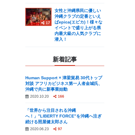
女性と沖縄県民に優しい
沖縄クラブの定番といえ
ばepica(エピカ)！様々な
17
イベントで盛り上がる県
内最大級の人気クラブに
潜入！
新着記事
Human Support × 津梁貿易 30代トップ
対談 アフリカビジネス第一人者金城氏、
沖縄で共に新事業始動
2020.10.20
166
「世界から注目される沖縄
へ！」”LIBERTY FORCE”を沖縄へ注ぎ
続ける照屋健太郎さん
2020.06.23
97