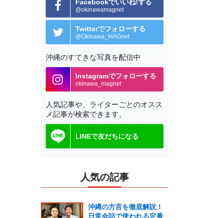
Facebookでいいね!する
@okinawamagnet
Twitterでフォローする
@Okinawa_MAGnet
沖縄のすてきな写真を配信中
Instagramでフォローする
okinawa_magnet
人気記事や、ライターごとの
オスス
メ記事が検索できます。
LINEで友だちになる
人気の記事
沖縄の方言を徹底解説！
日常会話で使われる定番