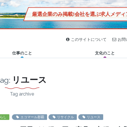
厳選企業のみ掲載!
会社を選ぶ求人メディ
2020.04.02
2020.03.16
2020.03.30
2019.12.29
2019.12.27
2019.11.13
2019.11.29
2019.12.25
ジン「おきなわマグネット」
民家に泊まろう！島の人と
偏愛は疲れた心にエネルギ
【首里出身芸人「首里のす
休日はサッカー観戦に行こ
2km圏内に20軒以上、石垣
沖縄の定食屋「鳥玉」誕生
【オニササって何？】石垣
沖縄の暮らしと自然を接続
このサイトについて
お問
生活を共にする伊江島1泊2
ーを与える。書店「ブンコ
け」と行く】SHURIPPON
う！沖縄のFC琉球ホームゲ
島に鮮魚店が多い謎！沖縄
秘話！社会活動「児童支
島のB級グルメ誕生秘話！
する “チルアウト”な空間
日の旅！
ノブンコ」が伝え…
グランプリ…
ーム体験記〜チ…
の離島で突撃…
援」に迫る、元みた…
オニササ発祥の知…
「GO OUT…
仕事のこと
文化のこと
リユース
tag:
Tag archive
らし
エコマール那覇
リサイクル
リユース