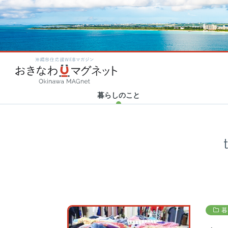
カテゴリ新着
カテゴリ新着
カテゴリ新着
カテゴリ新着
2020.06.23
2020.10.20
2020.04.23
2020.01.31
Category new
Category new
Category new
Category new
「世界から注目される沖縄
Human Support × 津梁貿
おきなわマグネット企画！
ハイサイ探偵団の新年会に
沖縄移住応援WEBマガ
へ！」”LIBERTY
易 30代トップ対談 アフ…
「#残したい沖縄」エッセイ
突撃リポート！ ～結成秘話
FORCE”を沖…
まとめ
から今後の野望…
暮らしのこと
暮