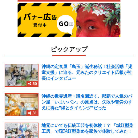
ピックアップ
沖縄の定食屋「鳥玉」誕生秘話！社会活動「児
童支援」に迫る、元みたのクリエイト広報が社
長にインタビュー
50
沖縄の世界遺産・識名園近く、那覇で人気のパ
ン屋「いまいパン」の原点は、失敗や苦労のす
えに得た”縁とタイミング”だった
31
地元にいても伝統工芸を初体験！？ 「城紅型染
工房」で琉球紅型染めを家族で体験してみた！