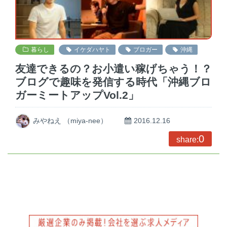
暮らし
イケダハヤト
ブロガー
沖縄
友達できるの？お小遣い稼げちゃう！？
ブログで趣味を発信する時代「沖縄ブロ
ガーミートアップVol.2」
みやねえ （miya-nee）
2016.12.16
0
share: