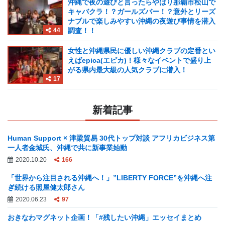
沖縄で夜の遊びと言ったらやはり那覇市松山で
キャバクラ！？ガールズバー！？意外とリーズ
ナブルで楽しみやすい沖縄の夜遊び事情を潜入
44
調査！！
女性と沖縄県民に優しい沖縄クラブの定番とい
えばepica(エピカ)！様々なイベントで盛り上
がる県内最大級の人気クラブに潜入！
17
新着記事
Human Support × 津梁貿易 30代トップ対談 アフリカビジネス第
一人者金城氏、沖縄で共に新事業始動
2020.10.20
166
「世界から注目される沖縄へ！」”LIBERTY FORCE”を沖縄へ注
ぎ続ける照屋健太郎さん
2020.06.23
97
おきなわマグネット企画！「#残したい沖縄」エッセイまとめ