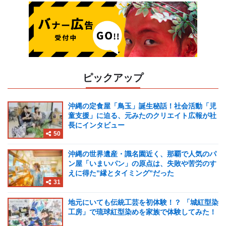
ピックアップ
沖縄の定食屋「鳥玉」誕生秘話！社会活動「児
童支援」に迫る、元みたのクリエイト広報が社
長にインタビュー
50
沖縄の世界遺産・識名園近く、那覇で人気のパ
ン屋「いまいパン」の原点は、失敗や苦労のす
えに得た”縁とタイミング”だった
31
地元にいても伝統工芸を初体験！？ 「城紅型染
工房」で琉球紅型染めを家族で体験してみた！