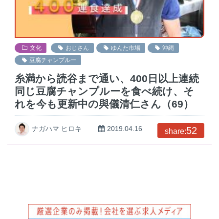
文化
おじさん
ゆんた市場
沖縄
豆腐チャンプルー
糸満から読谷まで通い、400日以上連続
同じ豆腐チャンプルーを食べ続け、そ
れを今も更新中の與儀清仁さん（69）
ナガハマ ヒロキ
2019.04.16
52
share: