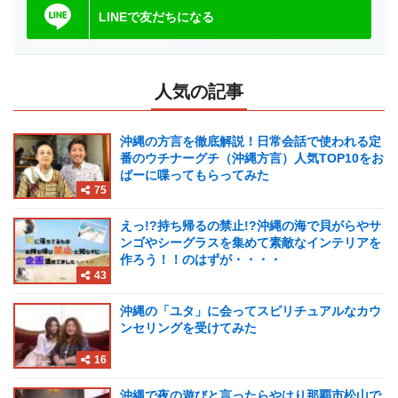
LINEで友だちになる
人気の記事
沖縄の方言を徹底解説！日常会話で使われる定
番のウチナーグチ（沖縄方言）人気TOP10をお
ばーに喋ってもらってみた
75
えっ!?持ち帰るの禁止!?沖縄の海で貝がらやサ
ンゴやシーグラスを集めて素敵なインテリアを
作ろう！！のはずが・・・・
43
沖縄の「ユタ」に会ってスピリチュアルなカウ
ンセリングを受けてみた
16
沖縄で夜の遊びと言ったらやはり那覇市松山で