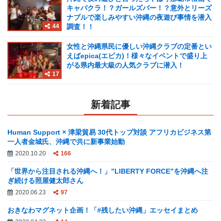
キャバクラ！？ガールズバー！？意外とリーズ
ナブルで楽しみやすい沖縄の夜遊び事情を潜入
44
調査！！
女性と沖縄県民に優しい沖縄クラブの定番とい
えばepica(エピカ)！様々なイベントで盛り上
がる県内最大級の人気クラブに潜入！
17
新着記事
Human Support × 津梁貿易 30代トップ対談 アフリカビジネス第
一人者金城氏、沖縄で共に新事業始動
2020.10.20
166
「世界から注目される沖縄へ！」”LIBERTY FORCE”を沖縄へ注
ぎ続ける照屋健太郎さん
2020.06.23
97
おきなわマグネット企画！「#残したい沖縄」エッセイまとめ