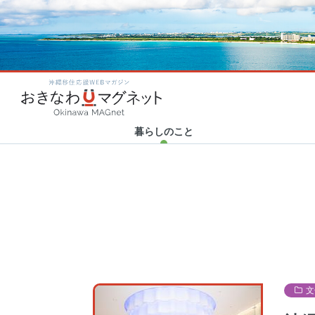
カテゴリ新着
カテゴリ新着
カテゴリ新着
カテゴリ新着
2020.06.23
2020.10.20
2020.04.23
2020.01.31
Category new
Category new
Category new
Category new
「世界から注目される沖縄
Human Support × 津梁貿
おきなわマグネット企画！
ハイサイ探偵団の新年会に
沖縄移住応援WEBマガ
へ！」”LIBERTY
易 30代トップ対談 アフ…
「#残したい沖縄」エッセイ
突撃リポート！ ～結成秘話
FORCE”を沖…
まとめ
から今後の野望…
暮らしのこと
文