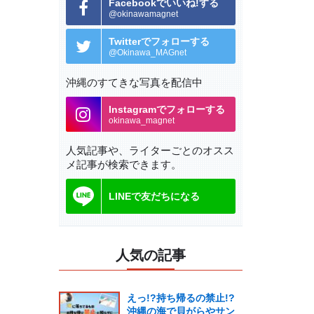
Facebookでいいね!する
@okinawamagnet
Twitterでフォローする
@Okinawa_MAGnet
沖縄のすてきな写真を配信中
Instagramでフォローする
okinawa_magnet
人気記事や、ライターごとの
オスス
メ記事が検索できます。
LINEで友だちになる
人気の記事
えっ!?持ち帰るの禁止!?
沖縄の海で貝がらやサン