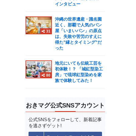
インタビュー
沖縄の世界遺産・識名園
近く、那覇で人気のパン
屋「いまいパン」の原点
31
は、失敗や苦労のすえに
得た”縁とタイミング”だ
った
地元にいても伝統工芸を
初体験！？ 「城紅型染工
房」で琉球紅型染めを家
80
族で体験してみた！
おきマグ公式SNSアカウント
公式SNSをフォローして、
新着記事
を逃さずゲット!