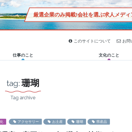
厳選企業のみ掲載!
会社を選ぶ求人メディ
2020.04.02
2020.03.16
2020.03.30
2019.12.29
2019.12.27
2019.11.13
2019.11.29
2019.12.25
ジン「おきなわマグネット」
民家に泊まろう！島の人と
偏愛は疲れた心にエネルギ
【首里出身芸人「首里のす
休日はサッカー観戦に行こ
2km圏内に20軒以上、石垣
沖縄の定食屋「鳥玉」誕生
【オニササって何？】石垣
沖縄の暮らしと自然を接続
このサイトについて
お問
生活を共にする伊江島1泊2
ーを与える。書店「ブンコ
け」と行く】SHURIPPON
う！沖縄のFC琉球ホームゲ
島に鮮魚店が多い謎！沖縄
秘話！社会活動「児童支
島のB級グルメ誕生秘話！
する “チルアウト”な空間
日の旅！
ノブンコ」が伝え…
グランプリ…
ーム体験記〜チ…
の離島で突撃…
援」に迫る、元みた…
オニササ発祥の知…
「GO OUT…
仕事のこと
文化のこと
珊瑚
tag:
Tag archive
化
アクセサリー
お土産
珊瑚
県産品