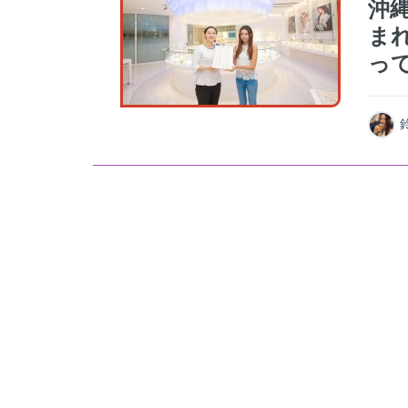
沖
ま
っ