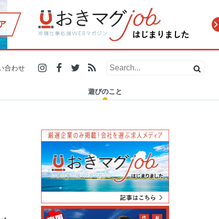
ア
2019.12.21
2019.10.31
2019.07.29
2019.12.13
2019.11.20
2019.10.10
2019.06.26
2019.11.27
人の温かさに触れたい人必
小学生で商品開発、高校生
地元にいても伝統工芸を初
「ダイビングの安全安心を
浦添市で24時間営業の「ナ
糸満市の電源カフェを探
【#残したい沖縄 エッセイ
マスターズ甲子園2019 2泊
い合わせ
見！愛と癒しがギュッと詰
で店舗オープン！県内で活
体験！？ 「城紅型染工房」
守りたい」ー 沖縄でSDO認
カハラストアー」が沖縄県
す！沖縄在住フリーランス
Vol.5】残していく沖縄の魅
3日密着レポート(沖縄県代
まった沖縄のイベ…
躍する学生起業家…
で琉球紅型染め…
証を普及させ…
民に愛される理…
がノマドスポットを…
力と、可…
表 浦添…
遊びのこと