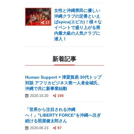
女性と沖縄県民に優しい
沖縄クラブの定番といえ
ばepica(エピカ)！様々な
17
イベントで盛り上がる県
内最大級の人気クラブに
潜入！
新着記事
Human Support × 津梁貿易 30代トップ
対談 アフリカビジネス第一人者金城氏、
沖縄で共に新事業始動
2020.10.20
166
「世界から注目される沖縄
へ！」”LIBERTY FORCE”を沖縄へ注ぎ
続ける照屋健太郎さん
2020.06.23
97