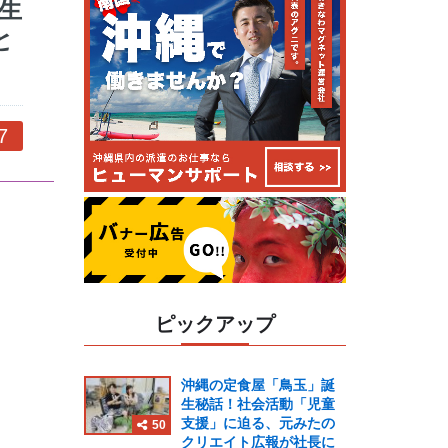
生
と
7
ピックアップ
沖縄の定食屋「鳥玉」誕
生秘話！社会活動「児童
支援」に迫る、元みたの
50
クリエイト広報が社長に