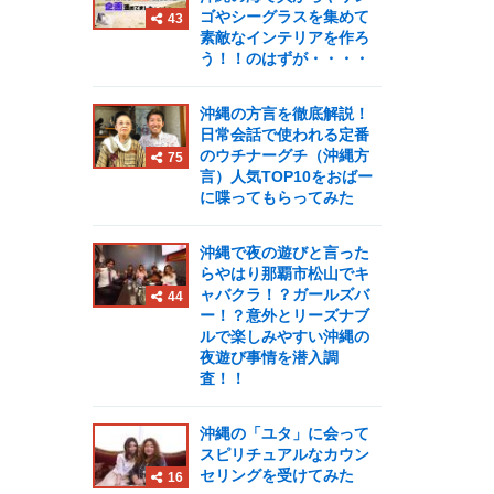
ゴやシーグラスを集めて
43
素敵なインテリアを作ろ
う！！のはずが・・・・
沖縄の方言を徹底解説！
日常会話で使われる定番
のウチナーグチ（沖縄方
75
言）人気TOP10をおばー
に喋ってもらってみた
沖縄で夜の遊びと言った
らやはり那覇市松山でキ
ャバクラ！？ガールズバ
44
ー！？意外とリーズナブ
ルで楽しみやすい沖縄の
夜遊び事情を潜入調
査！！
沖縄の「ユタ」に会って
スピリチュアルなカウン
セリングを受けてみた
16