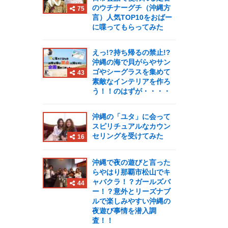
のウチナーグチ（沖縄方
75
言）人気TOP10をおばー
に喋ってもらってみた
えっ!?持ち帰るの禁止!?
沖縄の海で貝がらやサン
ゴやシーグラスを集めて
43
素敵なインテリアを作ろ
う！！のはずが・・・・
沖縄の「ユタ」に会って
スピリチュアルなカウン
セリングを受けてみた
16
沖縄で夜の遊びと言った
らやはり那覇市松山でキ
ャバクラ！？ガールズバ
44
ー！？意外とリーズナブ
ルで楽しみやすい沖縄の
夜遊び事情を潜入調
査！！