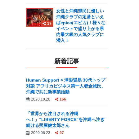
女性と沖縄県民に優しい
沖縄クラブの定番といえ
ばepica(エピカ)！様々な
17
イベントで盛り上がる県
内最大級の人気クラブに
潜入！
新着記事
Human Support × 津梁貿易 30代トップ
対談 アフリカビジネス第一人者金城氏、
沖縄で共に新事業始動
2020.10.20
166
「世界から注目される沖縄
へ！」”LIBERTY FORCE”を沖縄へ注ぎ
続ける照屋健太郎さん
2020.06.23
97