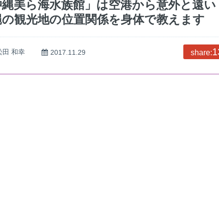
沖縄美ら海水族館」は空港から意外と遠い
縄の観光地の位置関係を身体で教えます
1
松田 和幸
2017.11.29
share: