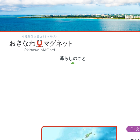
カテゴリ新着
カテゴリ新着
カテゴリ新着
カテゴリ新着
2020.06.23
2020.10.20
2020.04.23
2020.01.31
Category new
Category new
Category new
Category new
「世界から注目される沖縄
Human Support × 津梁貿
おきなわマグネット企画！
ハイサイ探偵団の新年会に
沖縄移住応援WEBマガ
へ！」”LIBERTY
易 30代トップ対談 アフ…
「#残したい沖縄」エッセイ
突撃リポート！ ～結成秘話
FORCE”を沖…
まとめ
から今後の野望…
暮らしのこと
文