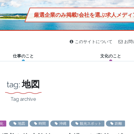
厳選企業のみ掲載!
会社を選ぶ求人メディ
2020.04.02
2020.03.16
2020.03.30
2019.12.29
2019.12.27
2019.11.13
2019.11.29
2019.12.25
ジン「おきなわマグネット」
民家に泊まろう！島の人と
偏愛は疲れた心にエネルギ
【首里出身芸人「首里のす
休日はサッカー観戦に行こ
2km圏内に20軒以上、石垣
沖縄の定食屋「鳥玉」誕生
【オニササって何？】石垣
沖縄の暮らしと自然を接続
このサイトについて
お問
生活を共にする伊江島1泊2
ーを与える。書店「ブンコ
け」と行く】SHURIPPON
う！沖縄のFC琉球ホームゲ
島に鮮魚店が多い謎！沖縄
秘話！社会活動「児童支
島のB級グルメ誕生秘話！
する “チルアウト”な空間
日の旅！
ノブンコ」が伝え…
グランプリ…
ーム体験記〜チ…
の離島で突撃…
援」に迫る、元みた…
オニササ発祥の知…
「GO OUT…
仕事のこと
文化のこと
地図
tag:
Tag archive
化
地図
時間
沖縄
観光スポット
距離