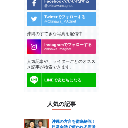
Facebookでいいね!する
@okinawamagnet
Twitterでフォローする
@Okinawa_MAGnet
沖縄のすてきな写真を配信中
Instagramでフォローする
okinawa_magnet
人気記事や、ライターごとの
オスス
メ記事が検索できます。
LINEで友だちになる
人気の記事
沖縄の方言を徹底解説！
日常会話で使われる定番