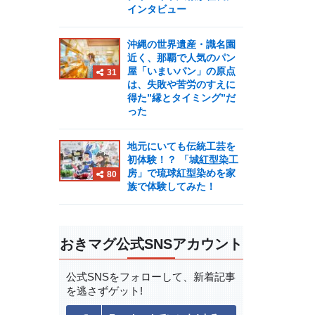
インタビュー
沖縄の世界遺産・識名園
近く、那覇で人気のパン
屋「いまいパン」の原点
31
は、失敗や苦労のすえに
得た”縁とタイミング”だ
った
地元にいても伝統工芸を
初体験！？ 「城紅型染工
房」で琉球紅型染めを家
80
族で体験してみた！
おきマグ公式SNSアカウント
公式SNSをフォローして、
新着記事
を逃さずゲット!