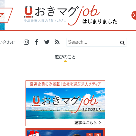
ア
2019.12.21
2019.10.31
2019.07.29
2019.12.13
2019.11.20
2019.10.10
2019.06.26
2019.11.27
人の温かさに触れたい人必
小学生で商品開発、高校生
地元にいても伝統工芸を初
「ダイビングの安全安心を
浦添市で24時間営業の「ナ
糸満市の電源カフェを探
【#残したい沖縄 エッセイ
マスターズ甲子園2019 2泊
い合わせ
見！愛と癒しがギュッと詰
で店舗オープン！県内で活
体験！？ 「城紅型染工房」
守りたい」ー 沖縄でSDO認
カハラストアー」が沖縄県
す！沖縄在住フリーランス
Vol.5】残していく沖縄の魅
3日密着レポート(沖縄県代
まった沖縄のイベ…
躍する学生起業家…
で琉球紅型染め…
証を普及させ…
民に愛される理…
がノマドスポットを…
力と、可…
表 浦添…
遊びのこと