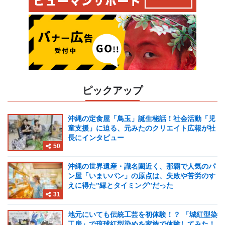
ピックアップ
沖縄の定食屋「鳥玉」誕生秘話！社会活動「児
童支援」に迫る、元みたのクリエイト広報が社
長にインタビュー
50
沖縄の世界遺産・識名園近く、那覇で人気のパ
ン屋「いまいパン」の原点は、失敗や苦労のす
えに得た”縁とタイミング”だった
31
地元にいても伝統工芸を初体験！？ 「城紅型染
工房」で琉球紅型染めを家族で体験してみた！