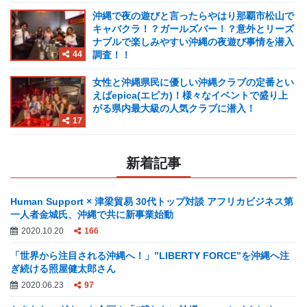
沖縄で夜の遊びと言ったらやはり那覇市松山で
キャバクラ！？ガールズバー！？意外とリーズ
ナブルで楽しみやすい沖縄の夜遊び事情を潜入
44
調査！！
女性と沖縄県民に優しい沖縄クラブの定番とい
えばepica(エピカ)！様々なイベントで盛り上
がる県内最大級の人気クラブに潜入！
17
新着記事
Human Support × 津梁貿易 30代トップ対談 アフリカビジネス第
一人者金城氏、沖縄で共に新事業始動
2020.10.20
166
「世界から注目される沖縄へ！」”LIBERTY FORCE”を沖縄へ注
ぎ続ける照屋健太郎さん
2020.06.23
97