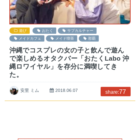
遊び
おたく
サブカルチャー
メイドカフェ
メイド喫茶
那覇
沖縄でコスプレの女の子と飲んで遊ん
で楽しめるオタクバー「おたくLabo 沖
縄ロワイヤル」を存分に満喫してき
た。
安里 ミム
2018.06.07
77
share: