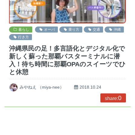
暮らし
オーパ
乗り方
交通
沖縄
行き方
沖縄県民の足！多言語化とデジタル化で
新しく蘇った那覇バスターミナルに潜
入！待ち時間に那覇OPAのスイーツでひ
と休憩
みやねえ （miya-nee）
2018.10.24
0
share: