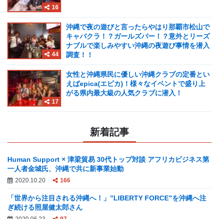
16
沖縄で夜の遊びと言ったらやはり那覇市松山で
キャバクラ！？ガールズバー！？意外とリーズ
ナブルで楽しみやすい沖縄の夜遊び事情を潜入
44
調査！！
女性と沖縄県民に優しい沖縄クラブの定番とい
えばepica(エピカ)！様々なイベントで盛り上
がる県内最大級の人気クラブに潜入！
17
新着記事
Human Support × 津梁貿易 30代トップ対談 アフリカビジネス第
一人者金城氏、沖縄で共に新事業始動
2020.10.20
166
「世界から注目される沖縄へ！」”LIBERTY FORCE”を沖縄へ注
ぎ続ける照屋健太郎さん
2020.06.23
97