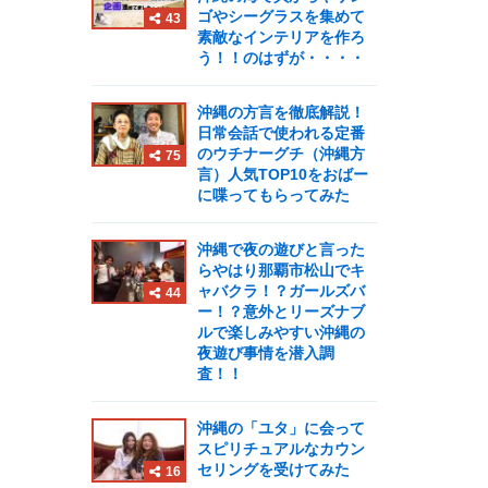
ゴやシーグラスを集めて
43
素敵なインテリアを作ろ
う！！のはずが・・・・
沖縄の方言を徹底解説！
日常会話で使われる定番
のウチナーグチ（沖縄方
75
言）人気TOP10をおばー
に喋ってもらってみた
沖縄で夜の遊びと言った
らやはり那覇市松山でキ
ャバクラ！？ガールズバ
44
ー！？意外とリーズナブ
ルで楽しみやすい沖縄の
夜遊び事情を潜入調
査！！
沖縄の「ユタ」に会って
スピリチュアルなカウン
セリングを受けてみた
16