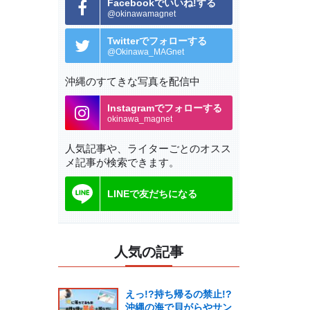
Facebookでいいね!する
@okinawamagnet
Twitterでフォローする
@Okinawa_MAGnet
沖縄のすてきな写真を配信中
Instagramでフォローする
okinawa_magnet
人気記事や、ライターごとの
オスス
メ記事が検索できます。
LINEで友だちになる
人気の記事
えっ!?持ち帰るの禁止!?
沖縄の海で貝がらやサン