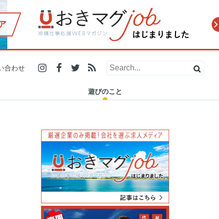
ア
2019.12.21
2019.10.31
2019.07.29
2019.12.13
2019.11.20
2019.10.10
2019.06.26
2019.11.27
人の温かさに触れたい人必
小学生で商品開発、高校生
地元にいても伝統工芸を初
「ダイビングの安全安心を
浦添市で24時間営業の「ナ
糸満市の電源カフェを探
【#残したい沖縄 エッセイ
マスターズ甲子園2019 2泊
い合わせ
見！愛と癒しがギュッと詰
で店舗オープン！県内で活
体験！？ 「城紅型染工房」
守りたい」ー 沖縄でSDO認
カハラストアー」が沖縄県
す！沖縄在住フリーランス
Vol.5】残していく沖縄の魅
3日密着レポート(沖縄県代
まった沖縄のイベ…
躍する学生起業家…
で琉球紅型染め…
証を普及させ…
民に愛される理…
がノマドスポットを…
力と、可…
表 浦添…
遊びのこと