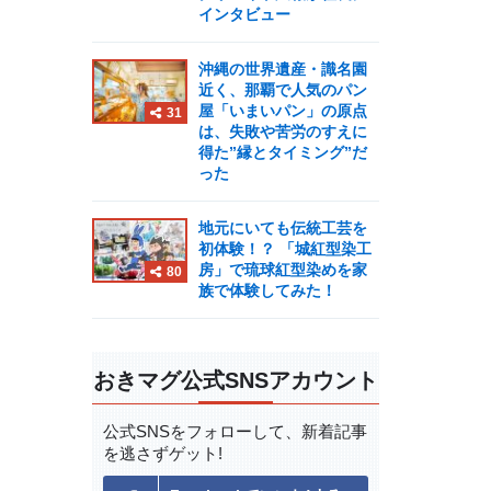
インタビュー
沖縄の世界遺産・識名園
近く、那覇で人気のパン
屋「いまいパン」の原点
31
は、失敗や苦労のすえに
得た”縁とタイミング”だ
った
地元にいても伝統工芸を
初体験！？ 「城紅型染工
房」で琉球紅型染めを家
80
族で体験してみた！
おきマグ公式SNSアカウント
公式SNSをフォローして、
新着記事
を逃さずゲット!