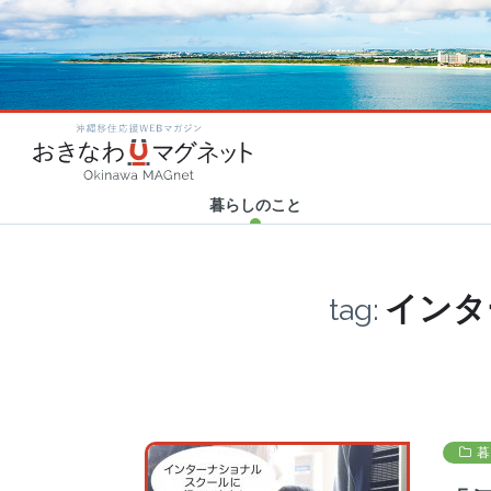
カテゴリ新着
カテゴリ新着
カテゴリ新着
カテゴリ新着
2020.06.23
2020.10.20
2020.04.23
2020.01.31
Category new
Category new
Category new
Category new
「世界から注目される沖縄
Human Support × 津梁貿
おきなわマグネット企画！
ハイサイ探偵団の新年会に
沖縄移住応援WEBマガ
へ！」”LIBERTY
易 30代トップ対談 アフ…
「#残したい沖縄」エッセイ
突撃リポート！ ～結成秘話
FORCE”を沖…
まとめ
から今後の野望…
暮らしのこと
インタ
tag:
暮