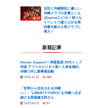
女性と沖縄県民に優しい
沖縄クラブの定番といえ
ばepica(エピカ)！様々な
17
イベントで盛り上がる県
内最大級の人気クラブに
潜入！
新着記事
Human Support × 津梁貿易 30代トップ
対談 アフリカビジネス第一人者金城氏、
沖縄で共に新事業始動
2020.10.20
166
「世界から注目される沖縄
へ！」”LIBERTY FORCE”を沖縄へ注ぎ
続ける照屋健太郎さん
2020.06.23
97