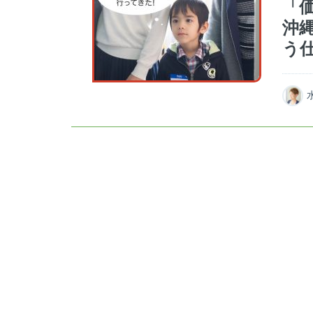
「
沖
う