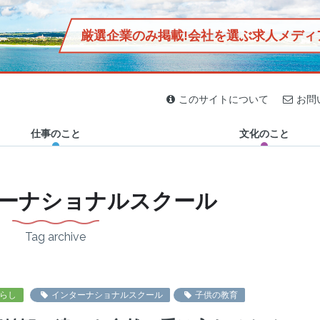
厳選企業のみ掲載!
会社を選ぶ求人メディ
2020.04.02
2020.03.16
2020.03.30
2019.12.29
2019.12.27
2019.11.13
2019.11.29
2019.12.25
ジン「おきなわマグネット」
民家に泊まろう！島の人と
偏愛は疲れた心にエネルギ
【首里出身芸人「首里のす
休日はサッカー観戦に行こ
2km圏内に20軒以上、石垣
沖縄の定食屋「鳥玉」誕生
【オニササって何？】石垣
沖縄の暮らしと自然を接続
このサイトについて
お問
生活を共にする伊江島1泊2
ーを与える。書店「ブンコ
け」と行く】SHURIPPON
う！沖縄のFC琉球ホームゲ
島に鮮魚店が多い謎！沖縄
秘話！社会活動「児童支
島のB級グルメ誕生秘話！
する “チルアウト”な空間
日の旅！
ノブンコ」が伝え…
グランプリ…
ーム体験記〜チ…
の離島で突撃…
援」に迫る、元みた…
オニササ発祥の知…
「GO OUT…
仕事のこと
文化のこと
ーナショナルスクール
Tag archive
らし
インターナショナルスクール
子供の教育