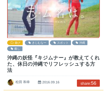
遊び
きじむなー
スポット
沖縄
癒し
沖縄の妖怪『キジムナー』が教えてくれ
た、休日の沖縄でリフレッシュする方
法
松田 和幸
2016.09.16
56
share: