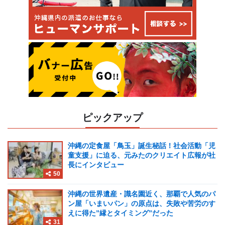
ピックアップ
沖縄の定食屋「鳥玉」誕生秘話！社会活動「児
童支援」に迫る、元みたのクリエイト広報が社
長にインタビュー
50
沖縄の世界遺産・識名園近く、那覇で人気のパ
ン屋「いまいパン」の原点は、失敗や苦労のす
えに得た”縁とタイミング”だった
31