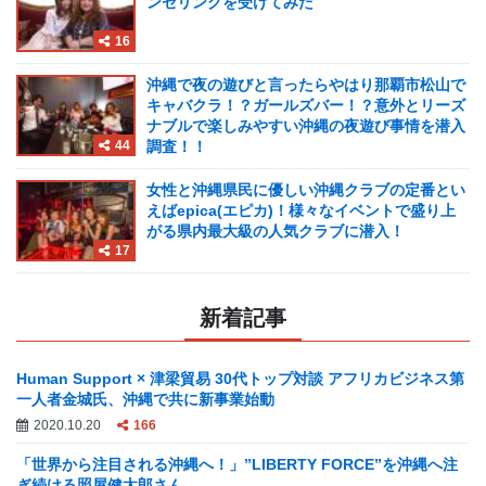
ンセリングを受けてみた
16
沖縄で夜の遊びと言ったらやはり那覇市松山で
キャバクラ！？ガールズバー！？意外とリーズ
ナブルで楽しみやすい沖縄の夜遊び事情を潜入
44
調査！！
女性と沖縄県民に優しい沖縄クラブの定番とい
えばepica(エピカ)！様々なイベントで盛り上
がる県内最大級の人気クラブに潜入！
17
新着記事
Human Support × 津梁貿易 30代トップ対談 アフリカビジネス第
一人者金城氏、沖縄で共に新事業始動
2020.10.20
166
「世界から注目される沖縄へ！」”LIBERTY FORCE”を沖縄へ注
ぎ続ける照屋健太郎さん