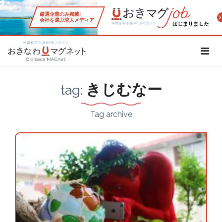
厳選企業のみ掲載!
会社を選ぶ求人メディア
沖縄移住応援WEBマガジン「お
きじむなー
tag:
Tag archive