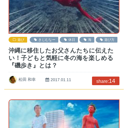
遊び
きじむなー
休日
海
遊び方
沖縄に移住したお父さんたちに伝えた
い！子どもと気軽に冬の海を楽しめる
『磯歩き』とは？
松田 和幸
2017.01.11
14
share: